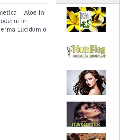
metica
Aloe in
moderni in
erma Lucidum o