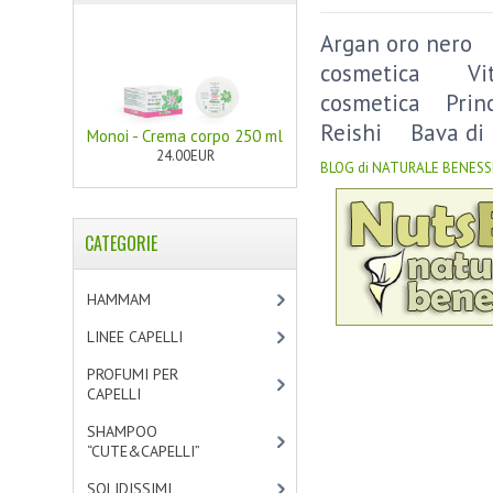
Argan oro nero
cosmetica
Vi
cosmetica
Prin
Reishi
Bava di
Monoi - Crema corpo 250 ml
24.00EUR
BLOG di NATURALE BENESS
CATEGORIE
HAMMAM
[2]
LINEE CAPELLI
[19]
PROFUMI PER
CAPELLI
[4]
SHAMPOO
“CUTE&CAPELLI”
[11]
SOLIDISSIMI
[8]