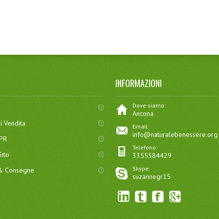
INFORMAZIONI
Dove siamo:
Ancona
i Vendita
Email:
info@naturalebenessere.org
DPR
Telefono:
ito
3355384429
Skype:
 & Consegne
suzannegr15