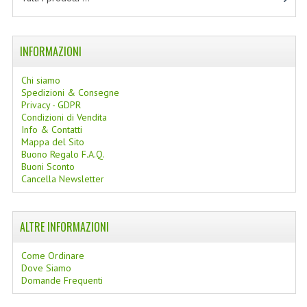
LINEE SOLARI
SOLARI MONOI
INFORMAZIONI
LINEE VISO
Chi siamo
Spedizioni & Consegne
OLI VISO
Privacy - GDPR
Condizioni di Vendita
INTEGRATORI FITOTERAPICI
Info & Contatti
Mappa del Sito
Buono Regalo F.A.Q.
LASSATIVI
Buoni Sconto
Cancella Newsletter
$$$....SPESA LOW COST
****MONDO MANCINO
ALTRE INFORMAZIONI
FORBICI
Come Ordinare
Dove Siamo
CANCELLERIA
Domande Frequenti
ARTICOLI PER LA CUCINA