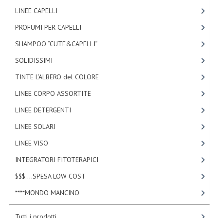
TINTE PERMANENTI ALBERODELCOLORE
LINEE CAPELLI
[19]
PROFUMI PER CAPELLI
[4]
TINTE NATURALI ALBERO DEL COLORE
SHAMPOO “CUTE&CAPELLI”
[11]
HAIR CC CREAM RAVVIVA COLORE
SOLIDISSIMI
[8]
LINEE CORPO ASSORTITE
TINTE L’ALBERO del COLORE
[47]
SOLIDISSIMI
LINEE CORPO ASSORTITE
[23]
SOLIDISSIMI
LINEE DETERGENTI
[2]
LINEE SOLARI
[3]
LINEA ARGAN
LINEE VISO
[4]
LINEA KARITE
INTEGRATORI FITOTERAPICI
[0]
LINEA MONOI
$$$....SPESA LOW COST
[2]
LINEE DETERGENTI
****MONDO MANCINO
[10]
OLI EUDERMICI LAVANTI
Tutti i prodotti ...