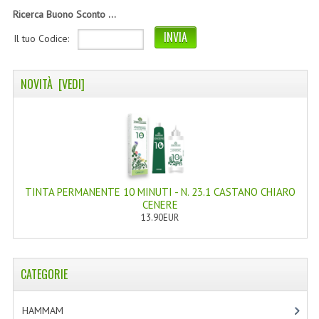
LINEA MARULA PER CAPELLI
Ricerca Buono Sconto ...
MONOI CAPELLI
Il tuo Codice:
RISTRUTTURANTI NATURLAB
NOVITÀ [VEDI]
TRATTAMENTO CADUTA
HAIR STYLIST
NATURFIX
PROFUMI PER CAPELLI
TINTA PERMANENTE 10 MINUTI - N. 23.1 CASTANO CHIARO
CENERE
SHAMPOO “CUTE&CAPELLI”
13.90EUR
SOLIDISSIMI
TINTE L’ALBERO DEL COLORE
CATEGORIE
TINTA IN CREMA 10 MINUTI
HAMMAM
[2]