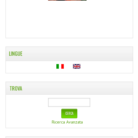
WELLNESS
CAPELLI
OLI ESSENZIALI
FITOTERAPIA NEWS
LINGUE
FIORI DI BACH
LINEA OK
MONDO MANCINO
TROVA
PINTEREST
TUMBLR
Ricerca Avanzata
SCAMBIO LINKS
CONTATTACI