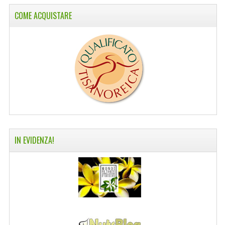
COME ACQUISTARE
COLTELLI SVIZZERI
PC & MOUSE
PRODOTTI ASSORTITI
MARCHI
NATURA DAL MONDO
NATURLAB ITALY
MONDOMANCINO
IN EVIDENZA!
L'ALBERO DEL COLORE
MONOI DE TAHITI
INFORMAZIONI
SPEDIZIONI & COSTI