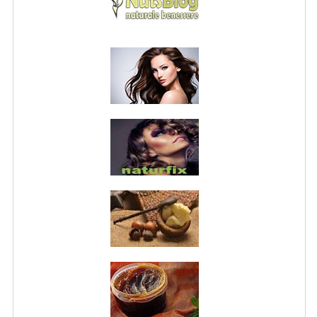
NORMATIVA PRIVACY
CONDIZIONI DI VENDITA
MAPPA DEL SITO
BUONO REGALO F.A.Q.
BUONI SCONTO
CANCELLA NEWSLETTER
BLOG
FREE-INFO
PIANTE
CORPO
VISO