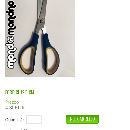
LINEA MARULA PER CAPELLI
MONOI CAPELLI
RISTRUTTURANTI NATURLAB
TRATTAMENTO CADUTA
HAIR STYLIST
NATURFIX
PROFUMI PER CAPELLI
SHAMPOO “CUTE&CAPELLI”
FORBICI 12,5 CM
SOLIDISSIMI
Prezzo
4.80EUR
TINTE L’ALBERO DEL COLORE
Quantità:
TINTA IN CREMA 10 MINUTI