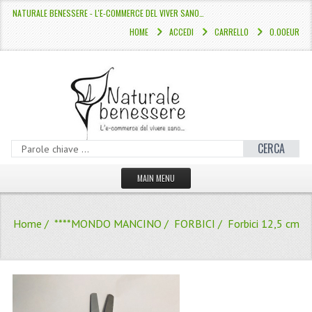
NATURALE BENESSERE - L'E-COMMERCE DEL VIVER SANO…
HOME
ACCEDI
CARRELLO
0.00EUR
CERCA
MAIN MENU
HOME
Home
/
****MONDO MANCINO
/
FORBICI
/ Forbici 12,5 cm
CATALOGO
HAMMAM
LINEE CAPELLI