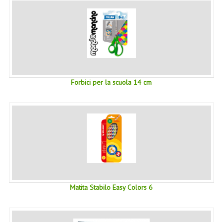
LINEE SOLARI
SOLARI MONOI
LINEE VISO
OLI VISO
Forbici per la scuola 14 cm
INTEGRATORI FITOTERAPICI
LASSATIVI
$$$....SPESA LOW COST
****MONDO MANCINO
FORBICI
Matita Stabilo Easy Colors 6
CANCELLERIA
ARTICOLI PER LA CUCINA