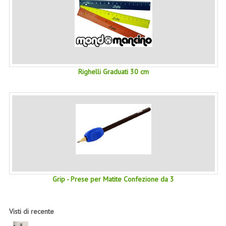
COLTELLI SVIZZERI
PC & MOUSE
PRODOTTI ASSORTITI
Righelli Graduati 30 cm
MARCHI
NATURA DAL MONDO
NATURLAB ITALY
MONDOMANCINO
L'ALBERO DEL COLORE
Grip - Prese per Matite Confezione da 3
MONOI DE TAHITI
INFORMAZIONI
Visti di recente
SPEDIZIONI & COSTI