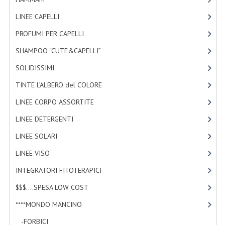
LINEE CAPELLI
[19]
WELLNESS
PROFUMI PER CAPELLI
[4]
CAPELLI
SHAMPOO “CUTE&CAPELLI”
[11]
OLI ESSENZIALI
SOLIDISSIMI
[8]
FITOTERAPIA NEWS
TINTE L’ALBERO del COLORE
[47]
FIORI DI BACH
LINEE CORPO ASSORTITE
[23]
LINEE DETERGENTI
[2]
LINEA OK
LINEE SOLARI
[3]
MONDO MANCINO
LINEE VISO
[4]
PINTEREST
INTEGRATORI FITOTERAPICI
[0]
TUMBLR
$$$....SPESA LOW COST
[2]
SCAMBIO LINKS
****MONDO MANCINO
[10]
-FORBICI
[2]
CONTATTACI