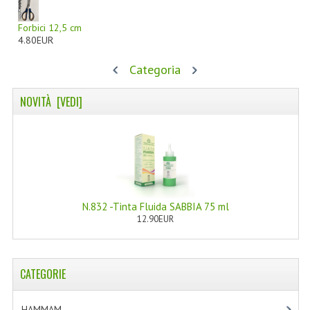
NORMATIVA PRIVACY
Forbici 12,5 cm
4.80EUR
CONDIZIONI DI VENDITA
Categoria
MAPPA DEL SITO
NOVITÀ [VEDI]
BUONO REGALO F.A.Q.
BUONI SCONTO
CANCELLA NEWSLETTER
BLOG
N.832 -Tinta Fluida SABBIA 75 ml
12.90EUR
FREE-INFO
PIANTE
CATEGORIE
CORPO
VISO
HAMMAM
[2]