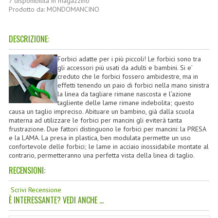
7 disponibilità in magazzino
TINTE PERMANENTI ALBERODELCOLORE
Prodotto da: MONDOMANCINO
TINTE NATURALI ALBERO DEL COLORE
DESCRIZIONE:
HAIR CC CREAM RAVVIVA COLORE
Forbici adatte per i più piccoli! Le forbici sono tra
gli accessori più usati da adulti e bambini. Si e’
LINEE CORPO ASSORTITE
creduto che le forbici fossero ambidestre, ma in
effetti tenendo un paio di forbici nella mano sinistra
SOLIDISSIMI
la linea da tagliare rimane nascosta e l’azione
tagliente delle lame rimane indebolita; questo
SOLIDISSIMI
causa un taglio impreciso. Abituare un bambino, già dalla scuola
materna ad utilizzare le forbici per mancini gli eviterà tanta
LINEA ARGAN
frustrazione. Due fattori distinguono le forbici per mancini: la PRESA
e la LAMA. La presa in plastica, ben modulata permette un uso
confortevole delle forbici; le lame in acciaio inossidabile montate al
LINEA KARITE
contrario, permetteranno una perfetta vista della linea di taglio.
LINEA MONOI
RECENSIONI:
LINEE DETERGENTI
Scrivi Recensione
È INTERESSANTE? VEDI ANCHE ...
OLI EUDERMICI LAVANTI