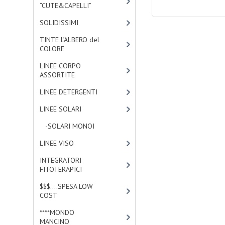
“CUTE&CAPELLI”
[11]
SOLIDISSIMI
[8]
TINTE L’ALBERO del
COLORE
[47]
LINEE CORPO
ASSORTITE
[23]
LINEE DETERGENTI
[2]
LINEE SOLARI
[3]
-SOLARI MONOI
[3]
LINEE VISO
[4]
INTEGRATORI
FITOTERAPICI
[0]
$$$....SPESA LOW
COST
[2]
****MONDO
MANCINO
[10]