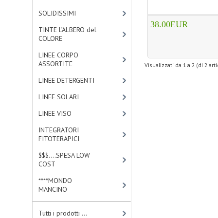
SOLIDISSIMI
[8]
38.00EUR
TINTE L’ALBERO del
COLORE
[47]
LINEE CORPO
ASSORTITE
[23]
Visualizzati da
1
a
2
(di
2
arti
LINEE DETERGENTI
[2]
LINEE SOLARI
[3]
LINEE VISO
[4]
INTEGRATORI
FITOTERAPICI
[0]
$$$....SPESA LOW
COST
[2]
****MONDO
MANCINO
[10]
Tutti i prodotti ...