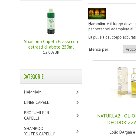
Ḥammām
è il luogo dove i 
per poter poi adempiere all
La pulizia del corpo accurat
Shampoo Capelli Grassi con
estratti di abete 250ml
Elenca per:
12.00EUR
CATEGORIE
HAMMAM
[2]
LINEE CAPELLI
[19]
PROFUMI PER
NATURLAB - OLIO
CAPELLI
[4]
DEODORIZZAT
SHAMPOO
L’olio D’Argan è 
“CUTE&CAPELLI”
[11]