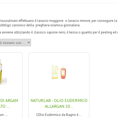
mussulmani effettuano il lavacro maggiore o lavacro minore, per conseguire la p
'obbligo canonico della preghiera islamica giornaliera.
a avviene utilizzando il classico sapone nero, il kessa o guanto per il peeling ed 
 DI ARGAN
NATURLAB - OLIO EUDERMICO
O ...
ALL'ARGAN 20...
un ...
L’Olio Eudermico da Bagno è...