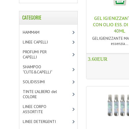
CATEGORIE
GEL IGIENIZZAN
CON OLIO ESS. D
40ML
HAMMAM
[2]
GEL IGIENIZZANTE MAN
LINEE CAPELLI
[19]
essenzia...
PROFUMI PER
CAPELLI
[4]
3.60EUR
SHAMPOO
“CUTE&CAPELLI”
[11]
SOLIDISSIMI
[8]
TINTE L’ALBERO del
COLORE
[47]
LINEE CORPO
ASSORTITE
[23]
LINEE DETERGENTI
[2]