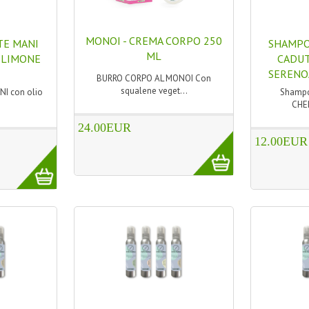
MONOI - CREMA CORPO 250
TE MANI
SHAMPO
ML
I LIMONE
CADUT
SERENO
BURRO CORPO AL MONOI Con
squalene veget...
I con olio
Shampo
CHER
24.00EUR
12.00EUR