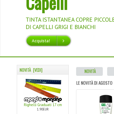
Capelli
APPREZZATO PER LE SUE PROPRIE
NUTRITIVE, COSMETICHE E
TINTA ISTANTANEA COPRE PICCOL
MEDICAMENTOSE
DI CAPELLI GRIGI E BIANCHI
Acquista!
VEDI
Acquista!
VEDI
NOVITÀ [VEDI]
NOVITÀ
LE NOVITÀ DI AGOSTO
Righelli Graduati 17 cm
1.90EUR