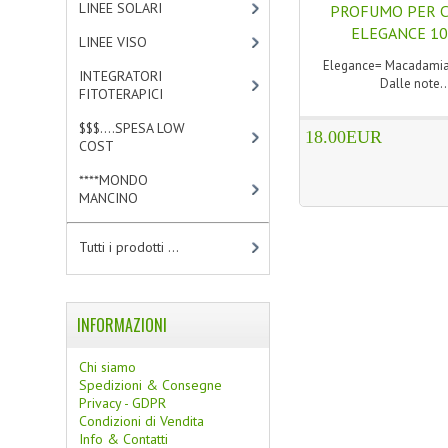
LINEE SOLARI
[3]
PROFUMO PER C
ELEGANCE 1
LINEE VISO
[4]
Elegance= Macadamia
INTEGRATORI
Dalle note..
FITOTERAPICI
[0]
$$$....SPESA LOW
18.00EUR
COST
[2]
****MONDO
MANCINO
[10]
Tutti i prodotti ...
INFORMAZIONI
Chi siamo
Spedizioni & Consegne
Privacy - GDPR
Condizioni di Vendita
Info & Contatti