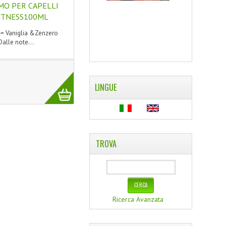
O PER CAPELLI
HTNESS100ML
s= Vaniglia &Zenzero
Dalle note...
LINGUE
TROVA
Ricerca Avanzata