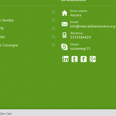
Dove siamo:
Ancona
i Vendita
Email:
info@naturalebenessere.org
DPR
Telefono:
ito
3355384429
Skype:
 & Consegne
suzannegr15
Zen Cart