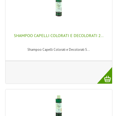
NORMATIVA PRIVACY
CONDIZIONI DI VENDITA
MAPPA DEL SITO
SHAMPOO CAPELLI COLORATI E DECOLORATI 2...
BUONO REGALO F.A.Q.
Shampoo Capelli Colorati e Decolorati S...
BUONI SCONTO
CANCELLA NEWSLETTER
BLOG
FREE-INFO
PIANTE
CORPO
VISO