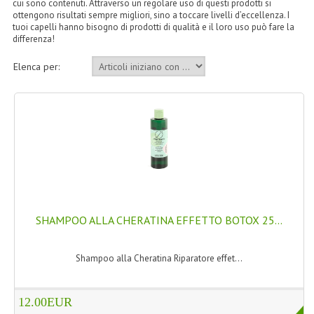
cui sono contenuti. Attraverso un regolare uso di questi prodotti si
TINTE PERMANENTI ALBERODELCOLORE
ottengono risultati sempre migliori, sino a toccare livelli d’eccellenza. I
tuoi capelli hanno bisogno di prodotti di qualità e il loro uso può fare la
differenza!
TINTE NATURALI ALBERO DEL COLORE
Elenca per:
HAIR CC CREAM RAVVIVA COLORE
LINEE CORPO ASSORTITE
SOLIDISSIMI
SOLIDISSIMI
LINEA ARGAN
LINEA KARITE
SHAMPOO ALLA CHERATINA EFFETTO BOTOX 25...
LINEA MONOI
Shampoo alla Cheratina Riparatore effet...
LINEE DETERGENTI
OLI EUDERMICI LAVANTI
12.00EUR