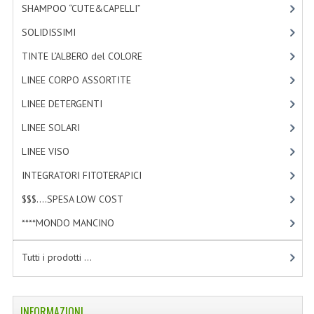
SHAMPOO “CUTE&CAPELLI”
[11]
SOLIDISSIMI
[8]
TINTE L’ALBERO del COLORE
[47]
LINEE CORPO ASSORTITE
[23]
LINEE DETERGENTI
[2]
LINEE SOLARI
[3]
LINEE VISO
[4]
INTEGRATORI FITOTERAPICI
[0]
$$$....SPESA LOW COST
[2]
****MONDO MANCINO
[10]
Tutti i prodotti ...
INFORMAZIONI