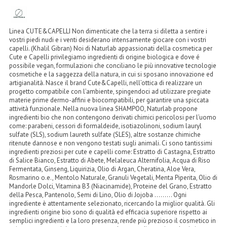
LINEA MARULA PER CAPELLI
MONOI CAPELLI
Linea CUTE&CAPELLI Non dimenticate che la terra si diletta a sentire i
vostri piedi nudi e i venti desiderano intensamente giocare con i vostri
RISTRUTTURANTI NATURLAB
capelli. (Khalil Gibran) Noi di Naturlab appassionati della cosmetica per
Cute e Capelli privilegiamo ingredienti di origine biologica e dove é
possibile vegan, formulazioni che conciliano le più innovative tecnologie
TRATTAMENTO CADUTA
cosmetiche e la saggezza della natura, in cui si sposano innovazione ed
artigianalità. Nasce il brand Cute&Capelli, nell’ottica di realizzare un
HAIR STYLIST
progetto compatibile con l’ambiente, spingendoci ad utilizzare pregiate
materie prime dermo-affini e biocompatibili, per garantire una spiccata
attività funzionale. Nella nuova linea SHAMPOO, Naturlab propone
NATURFIX
ingredienti bio che non contengono derivati chimici pericolosi per l’uomo
come: parabeni, cessori di formaldeide, isotiazolinoni, sodium lauryl
PROFUMI PER CAPELLI
sulfate (SLS), sodium laureth sulfate (SLES), altre sostanze chimiche
ritenute dannose e non vengono testati sugli animali. Ci sono tantissimi
ingredienti preziosi per cute e capelli come: Estratto di Castagna, Estratto
SHAMPOO “CUTE&CAPELLI”
di Salice Bianco, Estratto di Abete, Melaleuca Alternifolia, Acqua di Riso
Fermentata, Ginseng, Liquirizia, Olio di Argan, Cheratina, Aloe Vera,
SOLIDISSIMI
Rosmarino o.e., Mentolo Naturale, Granuli Vegetali, Menta Piperita, Olio di
Mandorle Dolci, Vitamina B3 (Niacinamide), Proteine del Grano, Estratto
TINTE L’ALBERO DEL COLORE
della Pesca, Pantenolo, Semi di Lino, Olio di Jojoba ......... Ogni
ingrediente è attentamente selezionato, ricercando la miglior qualità. Gli
ingredienti origine bio sono di qualità ed efficacia superiore rispetto ai
TINTA IN CREMA 10 MINUTI
semplici ingredienti e la loro presenza, rende più prezioso il cosmetico in