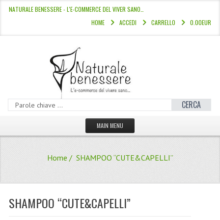
NATURALE BENESSERE - L'E-COMMERCE DEL VIVER SANO…
HOME
ACCEDI
CARRELLO
0.00EUR
CERCA
MAIN MENU
HOME
Home
/ SHAMPOO “CUTE&CAPELLI”
CATALOGO
HAMMAM
SHAMPOO “CUTE&CAPELLI”
LINEE CAPELLI