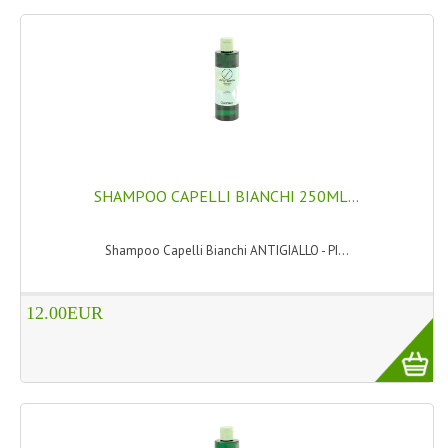
COLTELLI SVIZZERI
PC & MOUSE
PRODOTTI ASSORTITI
MARCHI
NATURA DAL MONDO
SHAMPOO CAPELLI BIANCHI 250ML...
NATURLAB ITALY
Shampoo Capelli Bianchi ANTIGIALLO - PI...
MONDOMANCINO
12.00EUR
L'ALBERO DEL COLORE
MONOI DE TAHITI
INFORMAZIONI
SPEDIZIONI & COSTI