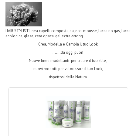
LINEA MARULA PER CAPELLI
MONOI CAPELLI
RISTRUTTURANTI NATURLAB
HAIR STYLIST linea capelli composta da, eco-mousse, lacca no gas, lacca
ecologica, glaze, cera opaca, gel extra-strong
TRATTAMENTO CADUTA
Crea, Modella e Cambia il tuo Look
…....da oggi puoi!
HAIR STYLIST
Nuove linee modellanti per creare il tuo stile,
NATURFIX
nuovi prodotti per valorizzare il tuo Look,
rispettosi della Natura
PROFUMI PER CAPELLI
SHAMPOO “CUTE&CAPELLI”
SOLIDISSIMI
TINTE L’ALBERO DEL COLORE
TINTA IN CREMA 10 MINUTI