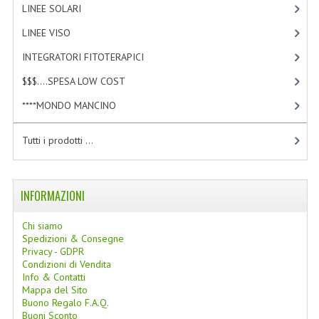
LINEE SOLARI
[3]
COLTELLI SVIZZERI
LINEE VISO
[4]
PC & MOUSE
INTEGRATORI FITOTERAPICI
[0]
PRODOTTI ASSORTITI
$$$....SPESA LOW COST
[2]
****MONDO MANCINO
[10]
MARCHI
NATURA DAL MONDO
Tutti i prodotti ...
NATURLAB ITALY
INFORMAZIONI
MONDOMANCINO
L'ALBERO DEL COLORE
Chi siamo
Spedizioni & Consegne
Privacy - GDPR
MONOI DE TAHITI
Condizioni di Vendita
Info & Contatti
INFORMAZIONI
Mappa del Sito
Buono Regalo F.A.Q.
SPEDIZIONI & COSTI
Buoni Sconto