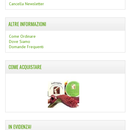
Cancella Newsletter
NORMATIVA PRIVACY
CONDIZIONI DI VENDITA
ALTRE INFORMAZIONI
MAPPA DEL SITO
Come Ordinare
Dove Siamo
BUONO REGALO F.A.Q.
Domande Frequenti
BUONI SCONTO
COME ACQUISTARE
CANCELLA NEWSLETTER
BLOG
FREE-INFO
PIANTE
CORPO
IN EVIDENZA!
VISO