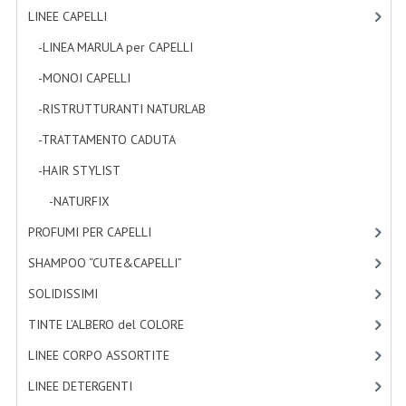
LINEE CAPELLI
[19]
LINEE SOLARI
-LINEA MARULA per CAPELLI
[3]
SOLARI MONOI
-MONOI CAPELLI
[4]
LINEE VISO
-RISTRUTTURANTI NATURLAB
[7]
OLI VISO
-TRATTAMENTO CADUTA
[1]
-HAIR STYLIST
[4]
INTEGRATORI FITOTERAPICI
-NATURFIX
[4]
LASSATIVI
PROFUMI PER CAPELLI
[4]
$$$....SPESA LOW COST
SHAMPOO “CUTE&CAPELLI”
[11]
****MONDO MANCINO
SOLIDISSIMI
[8]
FORBICI
TINTE L’ALBERO del COLORE
[47]
LINEE CORPO ASSORTITE
[23]
CANCELLERIA
LINEE DETERGENTI
[2]
ARTICOLI PER LA CUCINA