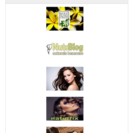
WELLNESS
CAPELLI
OLI ESSENZIALI
FITOTERAPIA NEWS
FIORI DI BACH
LINEA OK
MONDO MANCINO
PINTEREST
TUMBLR
SCAMBIO LINKS
CONTATTACI