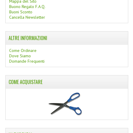
Mappa del Sito
Buono Regalo F.A.Q.
COLTELLI SVIZZERI
Buoni Sconto
Cancella Newsletter
PC & MOUSE
PRODOTTI ASSORTITI
ALTRE INFORMAZIONI
MARCHI
Come Ordinare
Dove Siamo
NATURA DAL MONDO
Domande Frequenti
NATURLAB ITALY
COME ACQUISTARE
MONDOMANCINO
L'ALBERO DEL COLORE
MONOI DE TAHITI
INFORMAZIONI
SPEDIZIONI & COSTI