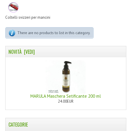
LINEA MARULA PER CAPELLI
MONOI CAPELLI
Coltelli svizzeri per mancini
RISTRUTTURANTI NATURLAB
There are no products to list in this category.
TRATTAMENTO CADUTA
NOVITÀ [VEDI]
HAIR STYLIST
NATURFIX
PROFUMI PER CAPELLI
SHAMPOO “CUTE&CAPELLI”
MARULA Maschera Setificante 200 ml
SOLIDISSIMI
24.00EUR
TINTE L’ALBERO DEL COLORE
CATEGORIE
TINTA IN CREMA 10 MINUTI