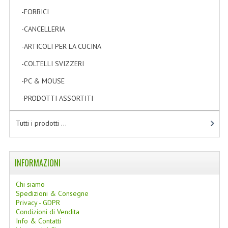
LINEE SOLARI
-FORBICI
[2]
-CANCELLERIA
[6]
SOLARI MONOI
-ARTICOLI PER LA CUCINA
[0]
LINEE VISO
-COLTELLI SVIZZERI
[0]
OLI VISO
-PC & MOUSE
[1]
INTEGRATORI FITOTERAPICI
-PRODOTTI ASSORTITI
[1]
LASSATIVI
Tutti i prodotti ...
$$$....SPESA LOW COST
****MONDO MANCINO
INFORMAZIONI
FORBICI
Chi siamo
Spedizioni & Consegne
CANCELLERIA
Privacy - GDPR
Condizioni di Vendita
Info & Contatti
ARTICOLI PER LA CUCINA