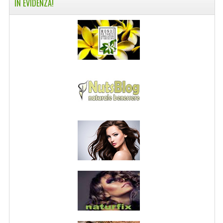
IN EVIDENZA!
NORMATIVA PRIVACY
CONDIZIONI DI VENDITA
MAPPA DEL SITO
BUONO REGALO F.A.Q.
BUONI SCONTO
CANCELLA NEWSLETTER
BLOG
FREE-INFO
PIANTE
CORPO
VISO