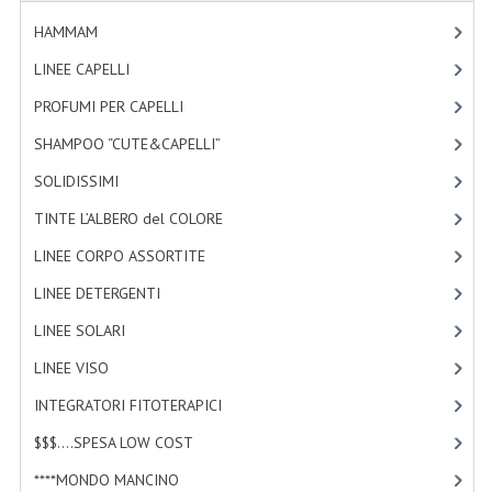
TINTE PERMANENTI ALBERODELCOLORE
HAMMAM
[2]
TINTE NATURALI ALBERO DEL COLORE
LINEE CAPELLI
[19]
PROFUMI PER CAPELLI
[4]
HAIR CC CREAM RAVVIVA COLORE
SHAMPOO “CUTE&CAPELLI”
[11]
LINEE CORPO ASSORTITE
SOLIDISSIMI
[8]
SOLIDISSIMI
TINTE L’ALBERO del COLORE
[47]
SOLIDISSIMI
LINEE CORPO ASSORTITE
[23]
LINEA ARGAN
LINEE DETERGENTI
[2]
LINEE SOLARI
[3]
LINEA KARITE
LINEE VISO
[4]
LINEA MONOI
INTEGRATORI FITOTERAPICI
[0]
LINEE DETERGENTI
$$$....SPESA LOW COST
[2]
OLI EUDERMICI LAVANTI
****MONDO MANCINO
[10]