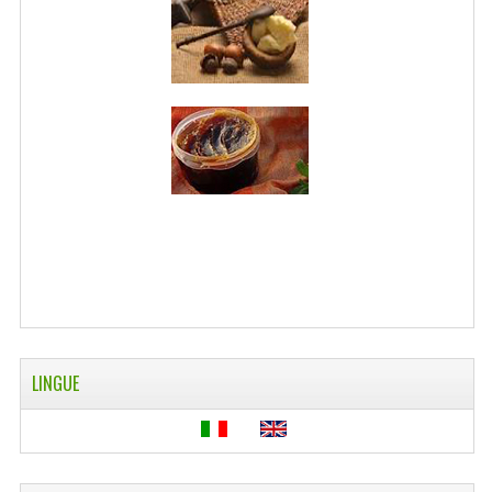
WELLNESS
CAPELLI
OLI ESSENZIALI
FITOTERAPIA NEWS
FIORI DI BACH
LINEA OK
MONDO MANCINO
PINTEREST
LINGUE
TUMBLR
SCAMBIO LINKS
CONTATTACI