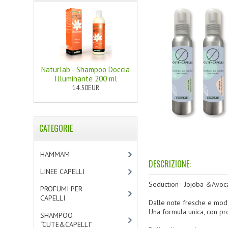
Naturlab - Shampoo Doccia
Illuminante 200 ml
14.50EUR
CATEGORIE
HAMMAM
[2]
DESCRIZIONE:
LINEE CAPELLI
[19]
Seduction= Jojoba &Avoc
PROFUMI PER
CAPELLI
[4]
Dalle note fresche e mod
Una formula unica, con pro
SHAMPOO
“CUTE&CAPELLI”
[11]