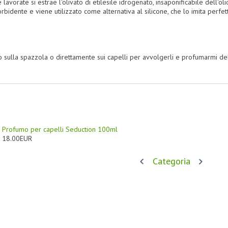
avorate si estrae l'olivato di etilesile idrogenato, insaponificabile dell'oli
dente e viene utilizzato come alternativa al silicone, che lo imita perfett
o sulla spazzola o direttamente sui capelli per avvolgerli e profumarmi de
Profumo per capelli Seduction 100ml
18.00EUR
Categoria