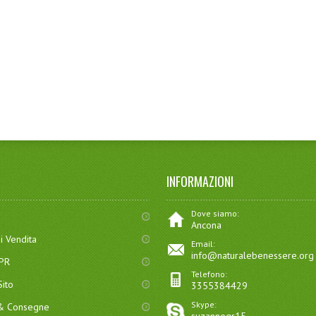
INFORMAZIONI
Dove siamo:
Ancona
i Vendita
Email:
info@naturalebenessere.org
DPR
Telefono:
ito
3355384429
Skype:
 & Consegne