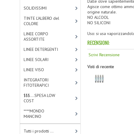
Dalle olive sapientemente l
Agisce come ottimo ammorbi
SOLIDISSIMI
[8]
origine naturale.
NO ALCOOL
TINTE L’ALBERO del
NO SILICONI
COLORE
[47]
Uso: si usa vaporizzandol
LINEE CORPO
ASSORTITE
[23]
RECENSIONI:
LINEE DETERGENTI
[2]
Scrivi Recensione
LINEE SOLARI
[3]
Visti di recente
LINEE VISO
[4]
INTEGRATORI
FITOTERAPICI
[1]
$$$....SPESA LOW
COST
[2]
****MONDO
MANCINO
[10]
Tutti i prodotti ...