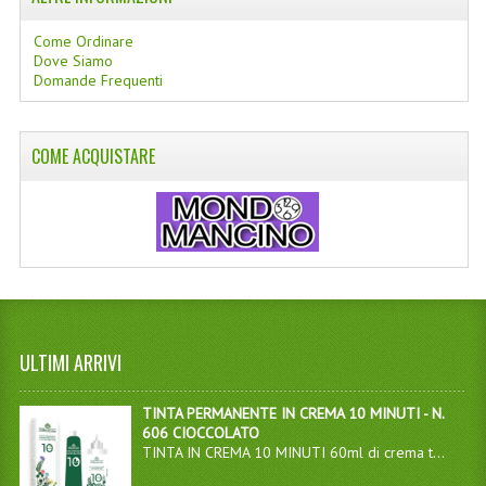
WELLNESS
Come Ordinare
Dove Siamo
Domande Frequenti
CAPELLI
OLI ESSENZIALI
COME ACQUISTARE
FITOTERAPIA NEWS
FIORI DI BACH
LINEA OK
MONDO MANCINO
PINTEREST
ULTIMI ARRIVI
TUMBLR
TINTA PERMANENTE IN CREMA 10 MINUTI - N.
606 CIOCCOLATO
SCAMBIO LINKS
TINTA IN CREMA 10 MINUTI 60ml di crema t...
CONTATTACI