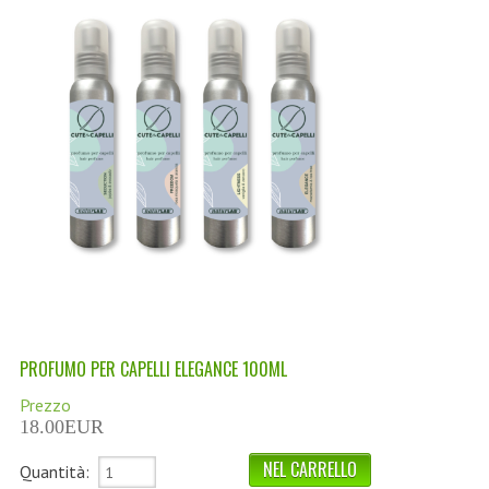
LINEA MARULA PER CAPELLI
MONOI CAPELLI
RISTRUTTURANTI NATURLAB
TRATTAMENTO CADUTA
HAIR STYLIST
NATURFIX
PROFUMI PER CAPELLI
SHAMPOO “CUTE&CAPELLI”
PROFUMO PER CAPELLI ELEGANCE 100ML
SOLIDISSIMI
Prezzo
TINTE L’ALBERO DEL COLORE
18.00EUR
TINTA IN CREMA 10 MINUTI
Quantità: