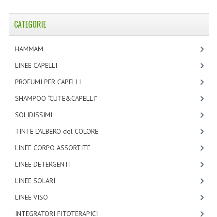
COLTELLI SVIZZERI
CATEGORIE
PC & MOUSE
HAMMAM
[2]
PRODOTTI ASSORTITI
LINEE CAPELLI
[19]
MARCHI
PROFUMI PER CAPELLI
[4]
NATURA DAL MONDO
SHAMPOO “CUTE&CAPELLI”
[11]
NATURLAB ITALY
SOLIDISSIMI
[8]
TINTE L’ALBERO del COLORE
[47]
MONDOMANCINO
LINEE CORPO ASSORTITE
[23]
L'ALBERO DEL COLORE
LINEE DETERGENTI
[2]
MONOI DE TAHITI
LINEE SOLARI
[3]
INFORMAZIONI
LINEE VISO
[4]
SPEDIZIONI & COSTI
INTEGRATORI FITOTERAPICI
[0]