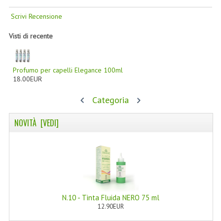
LINEE SOLARI
Scrivi Recensione
SOLARI MONOI
Visti di recente
LINEE VISO
Profumo per capelli Elegance 100ml
OLI VISO
18.00EUR
INTEGRATORI FITOTERAPICI
Categoria
LASSATIVI
NOVITÀ [VEDI]
$$$....SPESA LOW COST
****MONDO MANCINO
FORBICI
CANCELLERIA
N.10 - Tinta Fluida NERO 75 ml
12.90EUR
ARTICOLI PER LA CUCINA