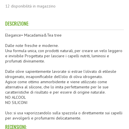
TINTE PERMANENTI ALBERODELCOLORE
12 disponibilità in magazzino
TINTE NATURALI ALBERO DEL COLORE
DESCRIZIONE:
HAIR CC CREAM RAVVIVA COLORE
Elegance= Macadamia&Tea tree
LINEE CORPO ASSORTITE
Dalle note fresche e moderne.
Una formula unica, con prodotti naturali, per creare un velo leggero
SOLIDISSIMI
e invisibile Progettata per lasciare i capelli nutriti, luminosi e
profumati divinamente.
SOLIDISSIMI
Dalle olive sapientemente lavorate si estrae l'olivato di etilesile
LINEA ARGAN
idrogenato, insaponificabile dell'olio di oliva idrogenato.
Agisce come ottimo ammorbidente e viene utilizzato come
alternativa al silicone, che lo imita perfettamente per le sue
LINEA KARITE
caratteristiche di risultato e per essere di origine naturale.
NO ALCOOL
LINEA MONOI
NO SILICONI
LINEE DETERGENTI
Uso: si usa vaporizzandolo sulla spazzola o direttamente sui capelli
per avvolgerli e profumarmi delicatamente.
OLI EUDERMICI LAVANTI
RECENSIONI: