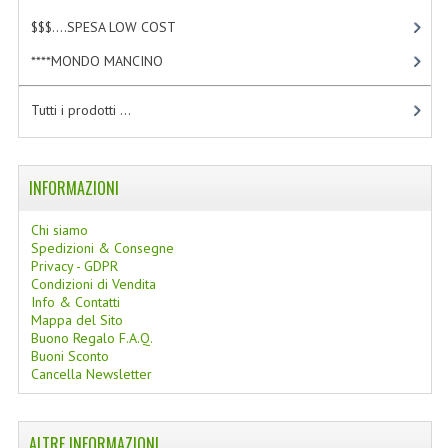
$$$....SPESA LOW COST
[2]
NORMATIVA PRIVACY
****MONDO MANCINO
[10]
CONDIZIONI DI VENDITA
Tutti i prodotti ...
MAPPA DEL SITO
BUONO REGALO F.A.Q.
INFORMAZIONI
BUONI SCONTO
Chi siamo
CANCELLA NEWSLETTER
Spedizioni & Consegne
Privacy - GDPR
BLOG
Condizioni di Vendita
Info & Contatti
FREE-INFO
Mappa del Sito
Buono Regalo F.A.Q.
Buoni Sconto
PIANTE
Cancella Newsletter
CORPO
ALTRE INFORMAZIONI
VISO