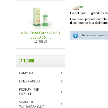
Piccoli gesti... grandi risult
Due nuovi prodotti complemen
rilassamento e la disidrat
N.33 -Tinta Fluida ROSSO
There are no products
SCURO 75 ml
12.90EUR
CATEGORIE
HAMMAM
[2]
LINEE CAPELLI
[19]
PROFUMI PER
CAPELLI
[4]
SHAMPOO
“CUTE&CAPELLI”
[11]