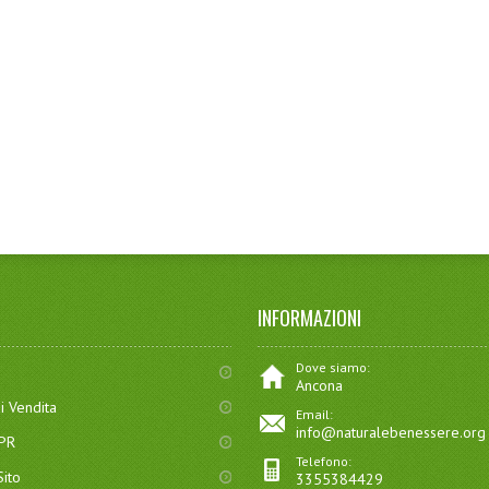
INFORMAZIONI
Dove siamo:
Ancona
i Vendita
Email:
info@naturalebenessere.org
DPR
Telefono:
ito
3355384429