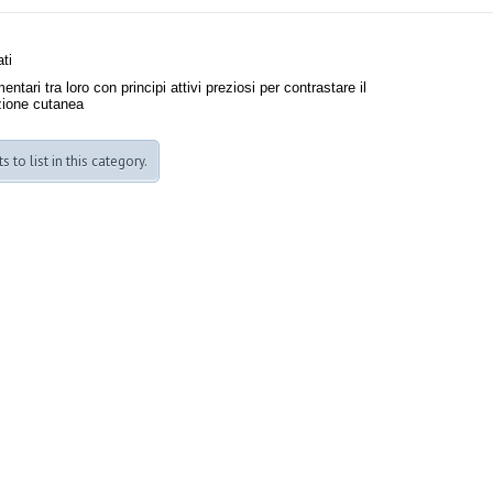
ati
tari tra loro con principi attivi preziosi per contrastare il
azione cutanea
 to list in this category.