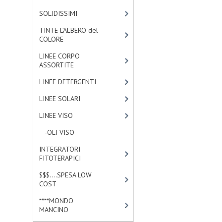
SOLIDISSIMI
[8]
TINTE L’ALBERO del
COLORE
[47]
LINEE CORPO
ASSORTITE
[23]
LINEE DETERGENTI
[2]
LINEE SOLARI
[3]
LINEE VISO
[4]
-OLI VISO
[3]
INTEGRATORI
FITOTERAPICI
[0]
$$$....SPESA LOW
COST
[2]
****MONDO
MANCINO
[10]