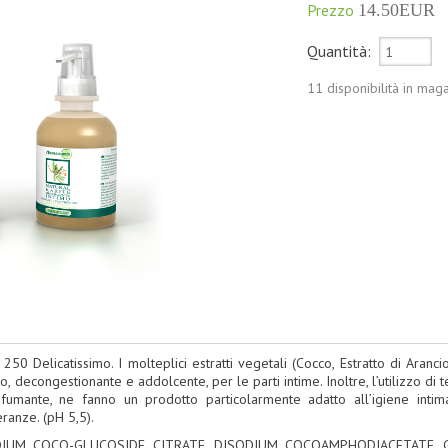
Prezzo
14.50EUR
Quantità:
11 disponibilità in mag
250 Delicatissimo. I molteplici estratti vegetali (Cocco, Estratto di Aranci
, decongestionante e addolcente, per le parti intime. Inoltre, l’utilizzo di 
mante, ne fanno un prodotto particolarmente adatto all’igiene intima 
eranze. (pH 5,5).
SODIUM COCO-GLUCOSIDE CITRATE, DISODIUM COCOAMPHODIACETATE, G