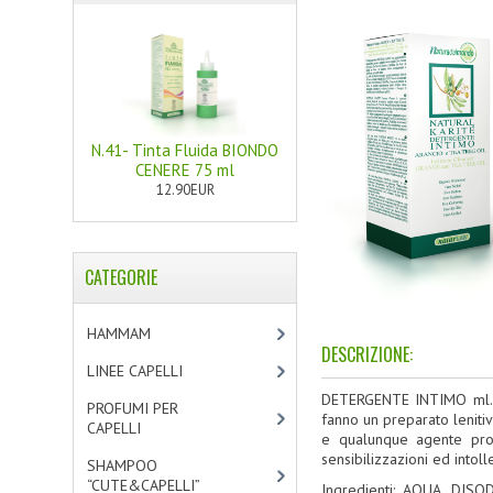
N.41- Tinta Fluida BIONDO
CENERE 75 ml
12.90EUR
CATEGORIE
HAMMAM
[2]
DESCRIZIONE:
LINEE CAPELLI
[19]
DETERGENTE INTIMO
ml. 
PROFUMI PER
fanno un preparato lenitivo
CAPELLI
[4]
e qualunque agente profu
sensibilizzazioni ed intoll
SHAMPOO
“CUTE&CAPELLI”
[11]
Ingredienti: AQUA, DI