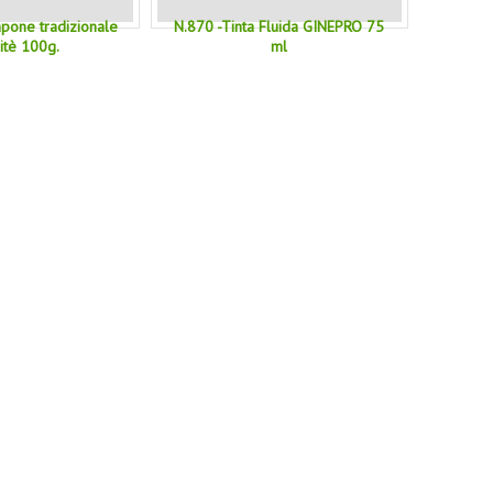
Sapone tradizionale
N.870 -Tinta Fluida GINEPRO 75
ritè 100g.
ml