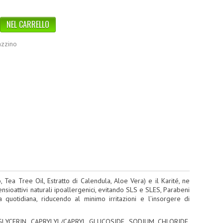
azzino
o, Tea Tree Oil, Estratto di Calendula, Aloe Vera) e il Karité, ne
tensioattivi naturali ipoallergenici, evitando SLS e SLES, Parabeni
quotidiana, riducendo al minimo irritazioni e l’insorgere di
LYCERIN, CAPRYLYL/CAPRYL GLUCOSIDE, SODIUM CHLORIDE,