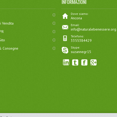
INFORMAZIONI
Dove siamo:
Ancona
i Vendita
Email:
info@naturalebenessere.org
DPR
Telefono:
ito
3355384429
Skype:
 & Consegne
suzannegr15