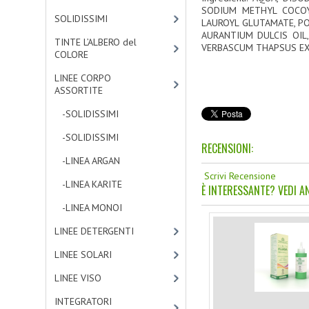
SODIUM METHYL COCOYL
SOLIDISSIMI
[8]
LAUROYL GLUTAMATE, PO
AURANTIUM DULCIS OIL,
TINTE L’ALBERO del
VERBASCUM THAPSUS EX
COLORE
[47]
LINEE CORPO
ASSORTITE
[23]
-SOLIDISSIMI
[0]
-SOLIDISSIMI
[0]
RECENSIONI:
-LINEA ARGAN
[4]
Scrivi Recensione
-LINEA KARITE
[7]
È INTERESSANTE? VEDI AN
-LINEA MONOI
[12]
LINEE DETERGENTI
[2]
LINEE SOLARI
[3]
LINEE VISO
[4]
INTEGRATORI