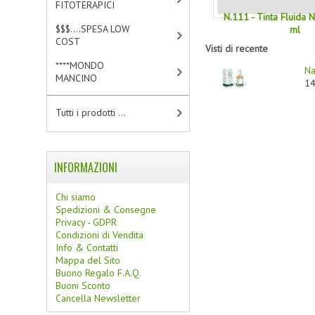
FITOTERAPICI
[0]
N.111 - Tinta Fluida
$$$....SPESA LOW
ml
COST
[2]
Visti di recente
****MONDO
Na
MANCINO
[10]
14
Tutti i prodotti ...
INFORMAZIONI
Chi siamo
Spedizioni & Consegne
Privacy - GDPR
Condizioni di Vendita
Info & Contatti
Mappa del Sito
Buono Regalo F.A.Q.
Buoni Sconto
Cancella Newsletter