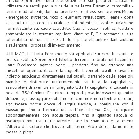
un’azione protettiva della cute. Grazie alle sue proprietà salutari, è
utilizzata da secoli per la cura della bellezza. Estratti di camomilla -
LINEE SOLARI
lenitivi e addolcenti, donano lucentezza e riflessi sempre vivi. Miglio
- energetico, nutriente, ricco di elementi rivitalizzanti. Hennè - dona
SOLARI MONOI
ai capelli un colore naturale e splendente e svolge un’azione
normalizzante sul cuoio capelluto. Olio di cocco - setifica, lucida e
LINEE VISO
ammorbidisce la struttura capillare. Vitamine E, C e sostanze al alta
tollerabilità cutanea - grazie alle loro proprietà antiossidanti aiutano
a rallentare i processi di invecchiamento.
OLI VISO
UTILIZZO: La Tinta Permanente va applicata sui capelli asciutti e
INTEGRATORI FITOTERAPICI
ben spazzolati. Spremere il tubetto di crema colorata nel flacone di
Latte Rivelatore, agitare bene il prodotto fino ad ottenere una
miscela omogenea. Staccare la linguetta facendola oscillare avanti e
LASSATIVI
indietro, applicarlo direttamente sui capelli, partendo dalle zone più
bianche e distribuire uniformemente su tutta la capigliatura,
$$$....SPESA LOW COST
assicuratevi di aver ben impregnato tutta la capigliatura. Lasciate in
posa da 35/40 minuti. Esaurito il tempo di posa, indossare i guanti in
****MONDO MANCINO
dotazione, massaggiare dolcemente, con movimenti lenti e circolari,
aggiungere poche gocce di acqua tiepida, e continuare con il
massaggio fino a formarsi una soffice schiuma. Ora, sciacquare
FORBICI
abbondantemente con acqua tiepida, fino a quando l’acqua di
risciacquo non risulti trasparente. Fare lo shampoo e la crema
CANCELLERIA
L’Albero del Colore che trovate all’interno. Procedere alla normale
messa in piega.
ARTICOLI PER LA CUCINA