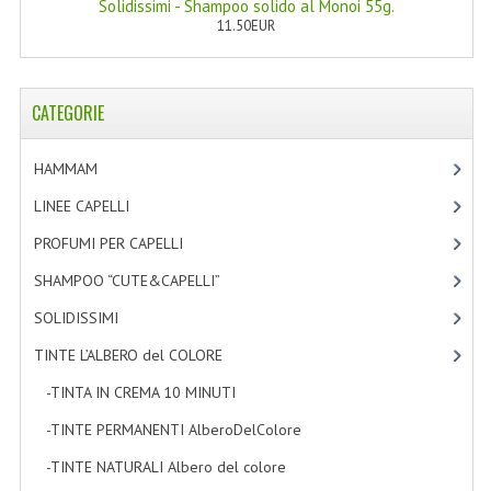
Solidissimi - Shampoo solido al Monoi 55g.
11.50EUR
CATEGORIE
HAMMAM
[2]
LINEE CAPELLI
[19]
PROFUMI PER CAPELLI
[4]
SHAMPOO “CUTE&CAPELLI”
[11]
SOLIDISSIMI
[8]
TINTE L’ALBERO del COLORE
[47]
-TINTA IN CREMA 10 MINUTI
[7]
-TINTE PERMANENTI AlberoDelColore
[8]
-TINTE NATURALI Albero del colore
[27]