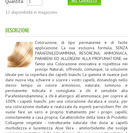
Quantità:
TINTE PERMANENTI ALBERODELCOLORE
12 disponibilità in magazzino
TINTE NATURALI ALBERO DEL COLORE
DESCRIZIONE:
HAIR CC CREAM RAVVIVA COLORE
LINEE CORPO ASSORTITE
Colorazione, di tipo permanente e di facile
applicazione. La sua esclusiva formula, SENZA
PARAFENILEDIAMMINA, RESORCINA, AMMONIACA,
SOLIDISSIMI
PARABENI ED ALLERGENI ALLA PROFUMATIONE ne
fanno una Colorazione innovativa e rispettosa nei
SOLIDISSIMI
principi Naturali, offrendo, comunque, la soluzione
ideale per la copertura dei capelli bianchi. La gamma di nuance può
LINEA ARGAN
dare nuova vita, schiarire o scurire i vostri capelli, donandogli nello
stesso tempo un colore armonioso, naturale, luminoso e
permanente. Indicata e consigliata: a chi è sensibile alla
LINEA KARITE
Parafenilendiammina; a chi è allergico all’ammoniaca; per coprire al
100% i capelli bianchi; per una colorazione duratura e sicura; per
LINEA MONOI
una colorazione studiata e realizzata da esperti parrucchieri. Per chi
vuole fare un vero e proprio trattamento per i propri capelli,
LINEE DETERGENTI
comodamente a casa propria. Caratteristiche della linea di Prodotto:
Collagene vegetale - ristrutturante naturale che dona ai capelli
OLI EUDERMICI LAVANTI
morbidezza e lucentezza. Aloe Vera - ammorbidente che svolge