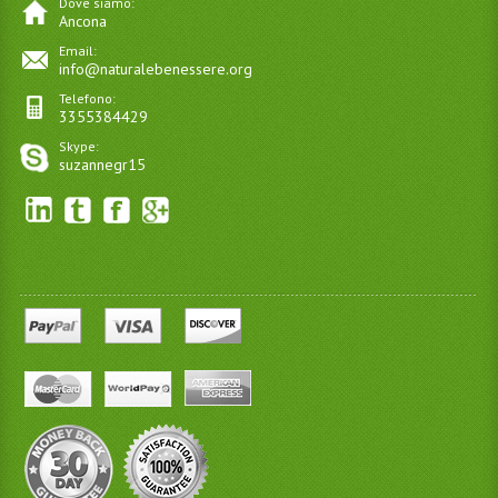
Dove siamo:
Ancona
Email:
info@naturalebenessere.org
Telefono:
3355384429
Skype:
suzannegr15