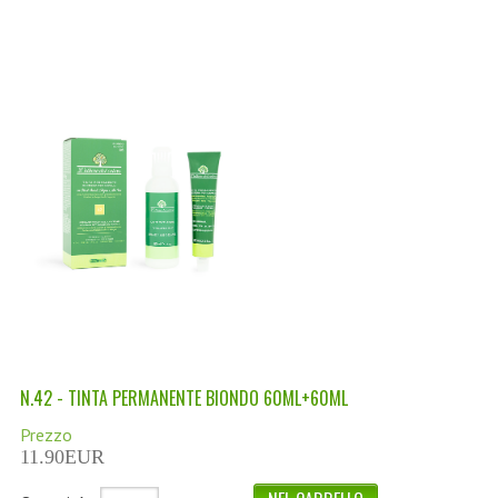
LINEA MARULA PER CAPELLI
MONOI CAPELLI
RISTRUTTURANTI NATURLAB
TRATTAMENTO CADUTA
HAIR STYLIST
NATURFIX
PROFUMI PER CAPELLI
SHAMPOO “CUTE&CAPELLI”
SOLIDISSIMI
N.42 - TINTA PERMANENTE BIONDO 60ML+60ML
TINTE L’ALBERO DEL COLORE
Prezzo
11.90EUR
TINTA IN CREMA 10 MINUTI