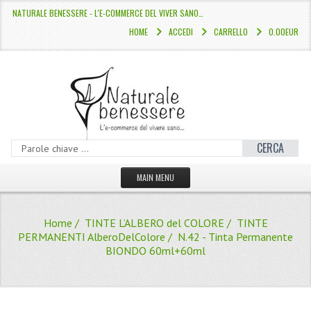
NATURALE BENESSERE - L'E-COMMERCE DEL VIVER SANO…
HOME
ACCEDI
CARRELLO
0.00EUR
CERCA
MAIN MENU
HOME
Home
/
TINTE L’ALBERO del COLORE
/
TINTE
CATALOGO
PERMANENTI AlberoDelColore
/ N.42 - Tinta Permanente
BIONDO 60ml+60ml
HAMMAM
LINEE CAPELLI