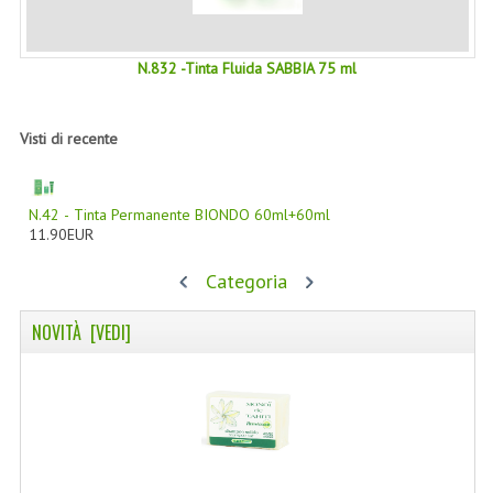
WELLNESS
N.832 -Tinta Fluida SABBIA 75 ml
CAPELLI
OLI ESSENZIALI
Visti di recente
FITOTERAPIA NEWS
N.42 - Tinta Permanente BIONDO 60ml+60ml
FIORI DI BACH
11.90EUR
LINEA OK
Categoria
MONDO MANCINO
NOVITÀ [VEDI]
PINTEREST
TUMBLR
SCAMBIO LINKS
CONTATTACI