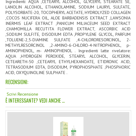
Ingredienti: AQUA ,CETEARYL ALCOHOL, GLYCERYL STEARATE SE,
LANOLIN ALCOHOL, ETHANOLAMINE, SODIUM LAURYL SULFATE,
COLTELLI SVIZZERI
POLYSORBATE-20, TOCOPHERYL ACETATE, HYDROLYZED COLLAGEN
,COCOS NUCIFERA OIL, ALOE BARBADENSIS EXTRACT ,LAWSONIA
PC & MOUSE
INERMIS LEAF EXTRACT ,PANICUM MILIACEUM SEED EXTRACT
,CHAMOMILLA RECUTITA FLOWER EXTRACT, ASCORBIC ACID
PRODOTTI ASSORTITI
,SODIUM SULFITE, DISODIUM EDTA ,PROPYLENE GLYCOL, PARFUM
,TOLUENE-2,5-DIAMINE SULFATE ,4-CHLORORESORCINOL, 2-
METHYLRESORCINOL ,2-AMINO-6-CHLORO-4-NITROPHENOL, p-
MARCHI
AMINOPHENOL, m- AMINOPHENOL . Ingredienti latte rivelatore:
AQUA ,HYDROGEN PEROXIDE, STEARYL ALCOHOL, GLYCERIN,
NATURA DAL MONDO
CETEARETH-50 ,CETEARYL ETHYLHEXANOATE, ETIDRONIC ACID,
TETRASODIUM EDTA, DISODIUM, PYROPHOSPHATE ,PHOSPHORIC
NATURLAB ITALY
ACID, OXYQUINOLINE SULPHATE .
RECENSIONI:
MONDOMANCINO
Scrivi Recensione
L'ALBERO DEL COLORE
È INTERESSANTE? VEDI ANCHE ...
MONOI DE TAHITI
INFORMAZIONI
SPEDIZIONI & COSTI