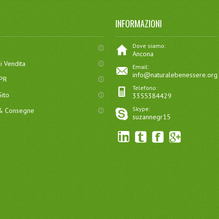
INFORMAZIONI
Dove siamo:
Ancona
i Vendita
Email:
info@naturalebenessere.org
DPR
Telefono:
ito
3355384429
Skype:
 & Consegne
suzannegr15