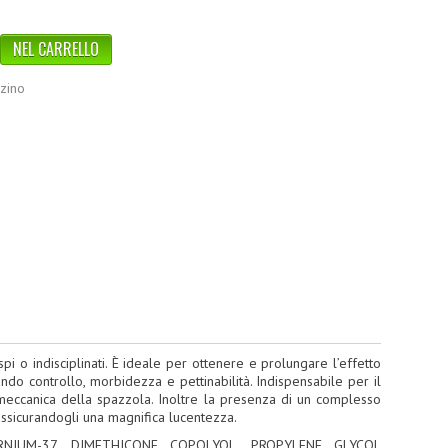
zzino
pi o indisciplinati. È ideale per ottenere e prolungare l’effetto
nando controllo, morbidezza e pettinabilità. Indispensabile per il
e meccanica della spazzola. Inoltre la presenza di un complesso
 assicurandogli una magnifica lucentezza.
RNIUM-37, DIMETHICONE COPOLYOL, PROPYLENE GLYCOL