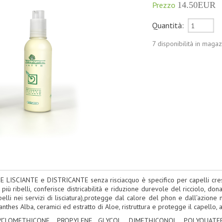
Prezzo
14.50EUR
Quantità:
7 disponibilità in maga
TE LISCIANTE e DISTRICANTE
senza risciacquo è specifico per capelli cres
più ribelli, conferisce districabilità e riduzione durevole del ricciolo, do
pelli nei servizi di lisciatura),protegge dal calore del phon e dall’azion
nthes Alba, ceramici ed estratto di Aloe, ristruttura e protegge il capello,
CYCLOMETHICONE, PROPYLENE GLYCOL, DIMETHICONOL, POLYQUATE