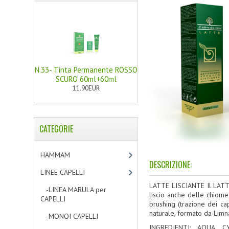
N.33- Tinta Permanente ROSSO
SCURO 60ml+60ml
11.90EUR
CATEGORIE
HAMMAM
[2]
DESCRIZIONE:
LINEE CAPELLI
[19]
LATTE LISCIANTE Il LAT
-LINEA MARULA per
liscio anche delle chiome 
CAPELLI
[3]
brushing (trazione dei ca
naturale, formato da Limna
-MONOI CAPELLI
[4]
INGREDIENTI: AQUA, 