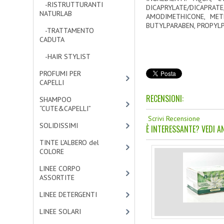
-RISTRUTTURANTI
DICAPRYLATE/DICAPRAT
NATURLAB
[7]
AMODIMETHICONE, MET
BUTYLPARABEN, PROPYLP
-TRATTAMENTO
CADUTA
[1]
-HAIR STYLIST
[4]
PROFUMI PER
CAPELLI
[4]
RECENSIONI:
SHAMPOO
“CUTE&CAPELLI”
[11]
Scrivi Recensione
SOLIDISSIMI
[8]
È INTERESSANTE? VEDI AN
TINTE L’ALBERO del
COLORE
[47]
LINEE CORPO
ASSORTITE
[23]
LINEE DETERGENTI
[2]
LINEE SOLARI
[3]