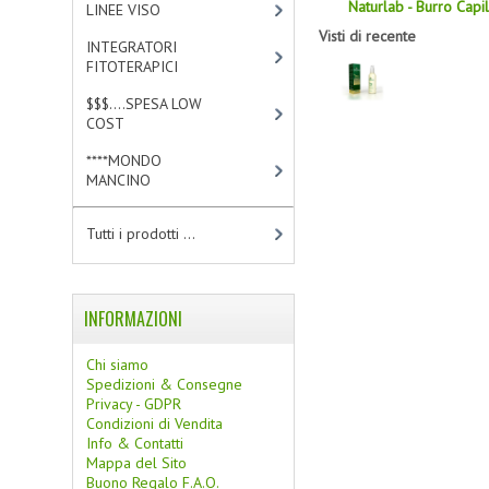
Naturlab - Burro Capi
LINEE VISO
[4]
Visti di recente
INTEGRATORI
FITOTERAPICI
[1]
$$$....SPESA LOW
COST
[2]
****MONDO
MANCINO
[10]
Tutti i prodotti ...
INFORMAZIONI
Chi siamo
Spedizioni & Consegne
Privacy - GDPR
Condizioni di Vendita
Info & Contatti
Mappa del Sito
Buono Regalo F.A.Q.