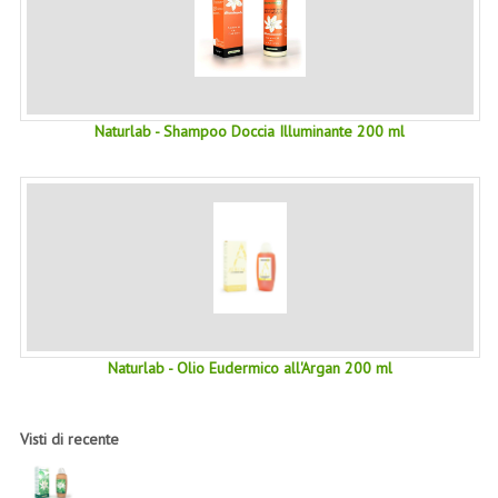
COLTELLI SVIZZERI
PC & MOUSE
PRODOTTI ASSORTITI
Naturlab - Shampoo Doccia Illuminante 200 ml
MARCHI
NATURA DAL MONDO
NATURLAB ITALY
MONDOMANCINO
L'ALBERO DEL COLORE
Naturlab - Olio Eudermico all'Argan 200 ml
MONOI DE TAHITI
Visti di recente
INFORMAZIONI
SPEDIZIONI & COSTI