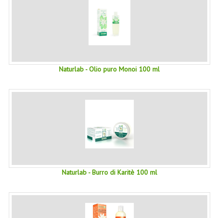
LINEE SOLARI
SOLARI MONOI
LINEE VISO
Naturlab - Olio puro Monoi 100 ml
OLI VISO
INTEGRATORI FITOTERAPICI
LASSATIVI
$$$....SPESA LOW COST
****MONDO MANCINO
FORBICI
Naturlab - Burro di Karitè 100 ml
CANCELLERIA
ARTICOLI PER LA CUCINA