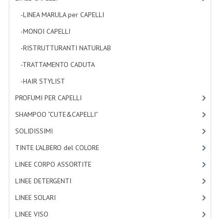
-LINEA MARULA per CAPELLI
[3]
WELLNESS
-MONOI CAPELLI
[4]
CAPELLI
-RISTRUTTURANTI NATURLAB
[7]
OLI ESSENZIALI
-TRATTAMENTO CADUTA
[1]
FITOTERAPIA NEWS
-HAIR STYLIST
[4]
FIORI DI BACH
PROFUMI PER CAPELLI
[4]
SHAMPOO “CUTE&CAPELLI”
[11]
LINEA OK
SOLIDISSIMI
[8]
MONDO MANCINO
TINTE L’ALBERO del COLORE
[47]
PINTEREST
LINEE CORPO ASSORTITE
[23]
TUMBLR
LINEE DETERGENTI
[2]
SCAMBIO LINKS
LINEE SOLARI
[3]
LINEE VISO
[4]
CONTATTACI