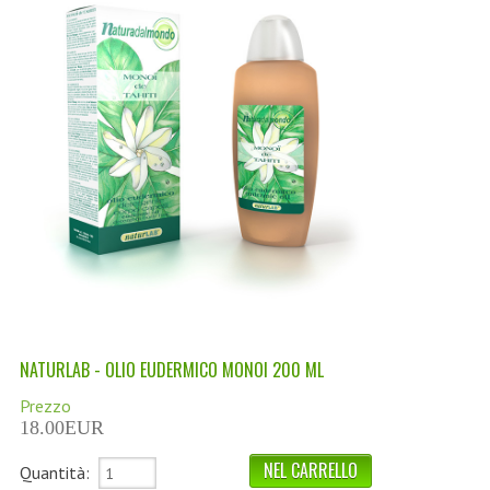
LINEA MARULA PER CAPELLI
MONOI CAPELLI
RISTRUTTURANTI NATURLAB
TRATTAMENTO CADUTA
HAIR STYLIST
NATURFIX
PROFUMI PER CAPELLI
SHAMPOO “CUTE&CAPELLI”
NATURLAB - OLIO EUDERMICO MONOI 200 ML
SOLIDISSIMI
Prezzo
TINTE L’ALBERO DEL COLORE
18.00EUR
TINTA IN CREMA 10 MINUTI
Quantità: