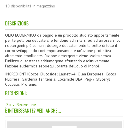
TINTE PERMANENTI ALBERODELCOLORE
10 disponibilità in magazzino
TINTE NATURALI ALBERO DEL COLORE
DESCRIZIONE:
HAIR CC CREAM RAVVIVA COLORE
OLIO EUDERMICO da bagno è un prodotto studiato appositamente
LINEE CORPO ASSORTITE
per le pelli più delicate che tendono ad irritarsi ed ad arrossarsi con
i detergenti più comuni; deterge delicatamente la pelle di tutto il
corpo sviluppando contemporaneamente un’azione protettiva
SOLIDISSIMI
altamente emolliente. L’azione detergente viene svolta senza
l’utilizzo di sostanze schiumogene sfruttando esclusivamente
SOLIDISSIMI
l’azione eudermica seboequilibrante dell’olio di Monoi.
INGREDIENTI:Cocos Glucoside; Laureth-4; Olea Europaea; Cocos
LINEA ARGAN
Nucifera; Gardenia Tahitensis; Cocamide DEA; Peg-7 Glyceryl
Cocoate; Profumo.
LINEA KARITE
RECENSIONI:
LINEA MONOI
Scrivi Recensione
È INTERESSANTE? VEDI ANCHE ...
LINEE DETERGENTI
OLI EUDERMICI LAVANTI