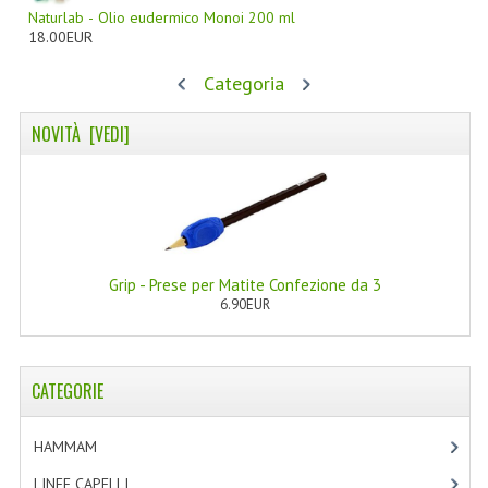
Naturlab - Olio eudermico Monoi 200 ml
NORMATIVA PRIVACY
18.00EUR
CONDIZIONI DI VENDITA
Categoria
MAPPA DEL SITO
NOVITÀ [VEDI]
BUONO REGALO F.A.Q.
BUONI SCONTO
CANCELLA NEWSLETTER
Grip - Prese per Matite Confezione da 3
BLOG
6.90EUR
FREE-INFO
CATEGORIE
PIANTE
CORPO
HAMMAM
[2]
VISO
LINEE CAPELLI
[19]