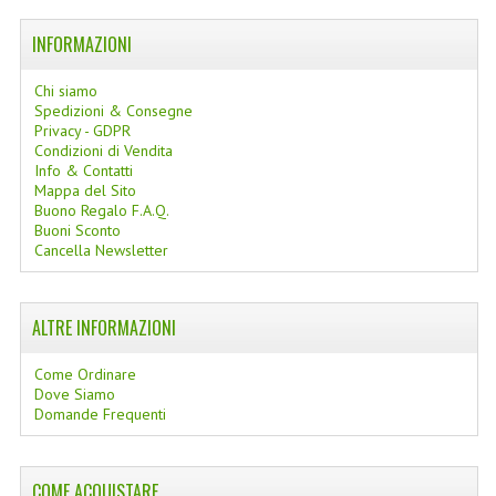
LINEE SOLARI
INFORMAZIONI
SOLARI MONOI
Chi siamo
Spedizioni & Consegne
LINEE VISO
Privacy - GDPR
Condizioni di Vendita
OLI VISO
Info & Contatti
Mappa del Sito
INTEGRATORI FITOTERAPICI
Buono Regalo F.A.Q.
Buoni Sconto
Cancella Newsletter
LASSATIVI
$$$....SPESA LOW COST
ALTRE INFORMAZIONI
****MONDO MANCINO
Come Ordinare
FORBICI
Dove Siamo
Domande Frequenti
CANCELLERIA
ARTICOLI PER LA CUCINA
COME ACQUISTARE