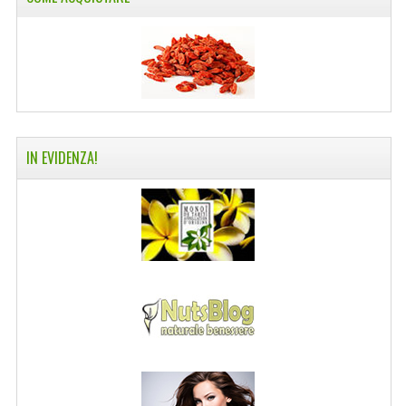
COLTELLI SVIZZERI
PC & MOUSE
PRODOTTI ASSORTITI
MARCHI
IN EVIDENZA!
NATURA DAL MONDO
NATURLAB ITALY
MONDOMANCINO
L'ALBERO DEL COLORE
MONOI DE TAHITI
INFORMAZIONI
SPEDIZIONI & COSTI