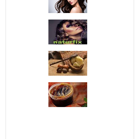
NORMATIVA PRIVACY
CONDIZIONI DI VENDITA
MAPPA DEL SITO
BUONO REGALO F.A.Q.
BUONI SCONTO
CANCELLA NEWSLETTER
BLOG
FREE-INFO
PIANTE
CORPO
VISO