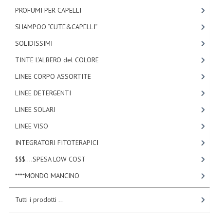
TINTE PERMANENTI ALBERODELCOLORE
PROFUMI PER CAPELLI
[4]
SHAMPOO “CUTE&CAPELLI”
[11]
TINTE NATURALI ALBERO DEL COLORE
SOLIDISSIMI
[8]
HAIR CC CREAM RAVVIVA COLORE
TINTE L’ALBERO del COLORE
[47]
LINEE CORPO ASSORTITE
LINEE CORPO ASSORTITE
[23]
SOLIDISSIMI
LINEE DETERGENTI
[2]
SOLIDISSIMI
LINEE SOLARI
[3]
LINEE VISO
[4]
LINEA ARGAN
INTEGRATORI FITOTERAPICI
[0]
LINEA KARITE
$$$....SPESA LOW COST
[2]
LINEA MONOI
****MONDO MANCINO
[10]
LINEE DETERGENTI
Tutti i prodotti ...
OLI EUDERMICI LAVANTI