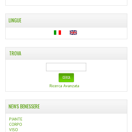
WELLNESS
LINGUE
CAPELLI
OLI ESSENZIALI
FITOTERAPIA NEWS
TROVA
FIORI DI BACH
LINEA OK
MONDO MANCINO
Ricerca Avanzata
PINTEREST
NEWS BENESSERE
TUMBLR
PIANTE
SCAMBIO LINKS
CORPO
VISO
CONTATTACI