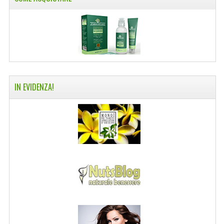
COLTELLI SVIZZERI
PC & MOUSE
PRODOTTI ASSORTITI
MARCHI
IN EVIDENZA!
NATURA DAL MONDO
NATURLAB ITALY
MONDOMANCINO
L'ALBERO DEL COLORE
MONOI DE TAHITI
INFORMAZIONI
SPEDIZIONI & COSTI