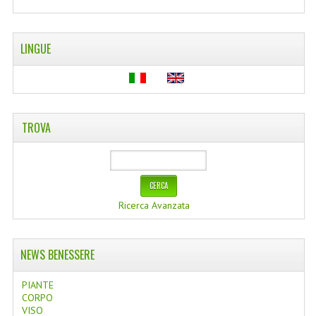
WELLNESS
LINGUE
CAPELLI
OLI ESSENZIALI
FITOTERAPIA NEWS
TROVA
FIORI DI BACH
LINEA OK
MONDO MANCINO
Ricerca Avanzata
PINTEREST
NEWS BENESSERE
TUMBLR
PIANTE
SCAMBIO LINKS
CORPO
VISO
CONTATTACI