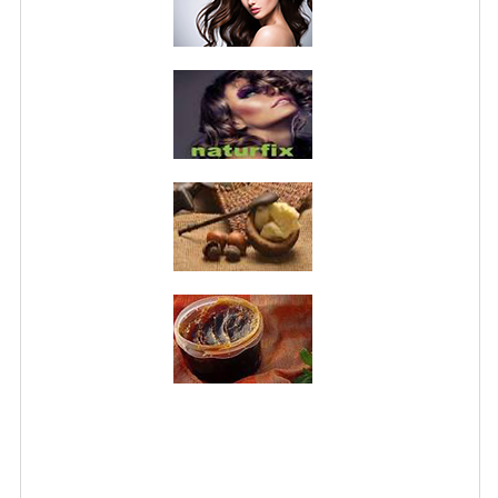
NORMATIVA PRIVACY
CONDIZIONI DI VENDITA
MAPPA DEL SITO
BUONO REGALO F.A.Q.
BUONI SCONTO
CANCELLA NEWSLETTER
BLOG
FREE-INFO
PIANTE
CORPO
VISO