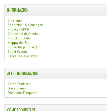
LINEE SOLARI
INFORMAZIONI
SOLARI MONOI
Chi siamo
Spedizioni & Consegne
LINEE VISO
Privacy - GDPR
Condizioni di Vendita
OLI VISO
Info & Contatti
Mappa del Sito
INTEGRATORI FITOTERAPICI
Buono Regalo F.A.Q.
Buoni Sconto
Cancella Newsletter
LASSATIVI
$$$....SPESA LOW COST
ALTRE INFORMAZIONI
****MONDO MANCINO
Come Ordinare
FORBICI
Dove Siamo
Domande Frequenti
CANCELLERIA
ARTICOLI PER LA CUCINA
COME ACQUISTARE