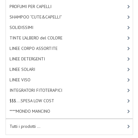
TINTE PERMANENTI ALBERODELCOLORE
PROFUMI PER CAPELLI
[4]
SHAMPOO “CUTE&CAPELLI”
[11]
TINTE NATURALI ALBERO DEL COLORE
SOLIDISSIMI
[8]
HAIR CC CREAM RAVVIVA COLORE
TINTE L’ALBERO del COLORE
[47]
LINEE CORPO ASSORTITE
LINEE CORPO ASSORTITE
[23]
SOLIDISSIMI
LINEE DETERGENTI
[2]
SOLIDISSIMI
LINEE SOLARI
[3]
LINEE VISO
[4]
LINEA ARGAN
INTEGRATORI FITOTERAPICI
[1]
LINEA KARITE
$$$....SPESA LOW COST
[2]
LINEA MONOI
****MONDO MANCINO
[10]
LINEE DETERGENTI
Tutti i prodotti ...
OLI EUDERMICI LAVANTI