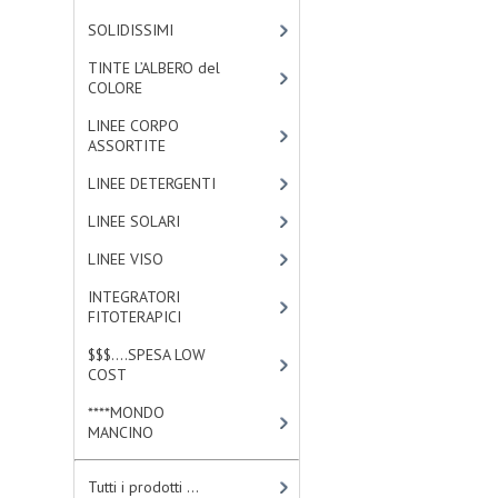
SOLIDISSIMI
[8]
TINTE L’ALBERO del
COLORE
[47]
LINEE CORPO
ASSORTITE
[23]
LINEE DETERGENTI
[2]
LINEE SOLARI
[3]
LINEE VISO
[4]
INTEGRATORI
FITOTERAPICI
[1]
$$$....SPESA LOW
COST
[2]
****MONDO
MANCINO
[10]
Tutti i prodotti ...