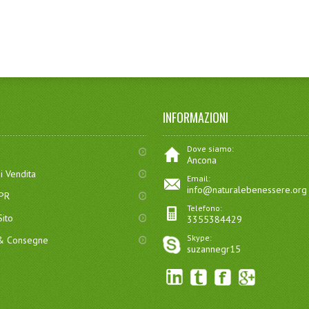
INFORMAZIONI
Dove siamo:
Ancona
i Vendita
Email:
info@naturalebenessere.org
DPR
Telefono:
ito
3355384429
Skype:
 & Consegne
suzannegr15