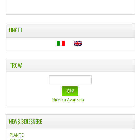
WELLNESS
CAPELLI
LINGUE
OLI ESSENZIALI
FITOTERAPIA NEWS
FIORI DI BACH
TROVA
LINEA OK
MONDO MANCINO
Ricerca Avanzata
PINTEREST
TUMBLR
NEWS BENESSERE
SCAMBIO LINKS
PIANTE
CONTATTACI