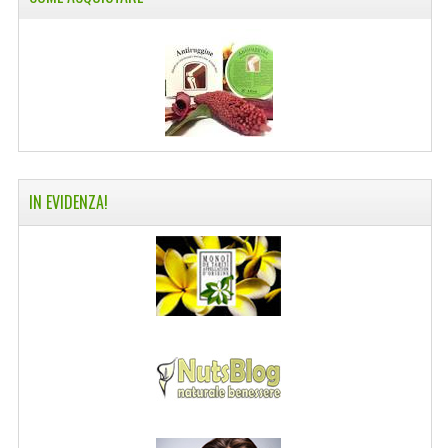
COLTELLI SVIZZERI
PC & MOUSE
PRODOTTI ASSORTITI
MARCHI
NATURA DAL MONDO
IN EVIDENZA!
NATURLAB ITALY
MONDOMANCINO
L'ALBERO DEL COLORE
MONOI DE TAHITI
INFORMAZIONI
SPEDIZIONI & COSTI