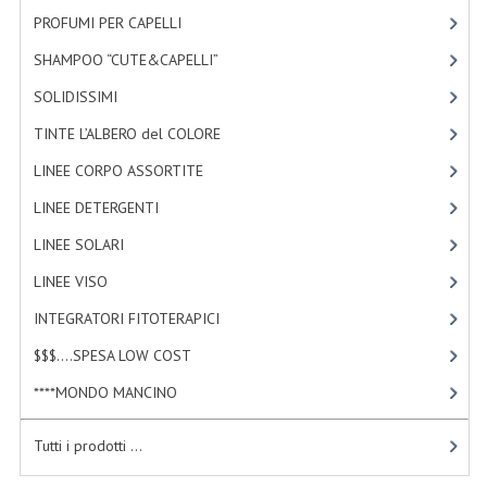
TINTE PERMANENTI ALBERODELCOLORE
PROFUMI PER CAPELLI
[4]
SHAMPOO “CUTE&CAPELLI”
[11]
TINTE NATURALI ALBERO DEL COLORE
SOLIDISSIMI
[8]
HAIR CC CREAM RAVVIVA COLORE
TINTE L’ALBERO del COLORE
[47]
LINEE CORPO ASSORTITE
LINEE CORPO ASSORTITE
[23]
SOLIDISSIMI
LINEE DETERGENTI
[2]
SOLIDISSIMI
LINEE SOLARI
[3]
LINEE VISO
[4]
LINEA ARGAN
INTEGRATORI FITOTERAPICI
[0]
LINEA KARITE
$$$....SPESA LOW COST
[2]
LINEA MONOI
****MONDO MANCINO
[10]
LINEE DETERGENTI
Tutti i prodotti ...
OLI EUDERMICI LAVANTI