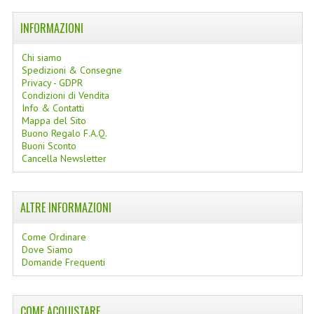
LINEE SOLARI
INFORMAZIONI
SOLARI MONOI
Chi siamo
Spedizioni & Consegne
LINEE VISO
Privacy - GDPR
Condizioni di Vendita
OLI VISO
Info & Contatti
Mappa del Sito
INTEGRATORI FITOTERAPICI
Buono Regalo F.A.Q.
Buoni Sconto
Cancella Newsletter
LASSATIVI
$$$....SPESA LOW COST
ALTRE INFORMAZIONI
****MONDO MANCINO
Come Ordinare
FORBICI
Dove Siamo
Domande Frequenti
CANCELLERIA
ARTICOLI PER LA CUCINA
COME ACQUISTARE