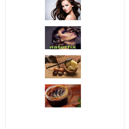
NORMATIVA PRIVACY
CONDIZIONI DI VENDITA
MAPPA DEL SITO
BUONO REGALO F.A.Q.
BUONI SCONTO
CANCELLA NEWSLETTER
BLOG
FREE-INFO
PIANTE
CORPO
VISO