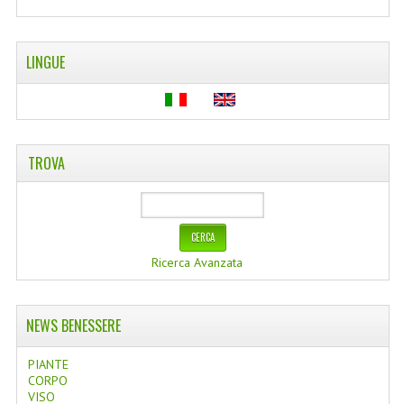
WELLNESS
LINGUE
CAPELLI
OLI ESSENZIALI
FITOTERAPIA NEWS
TROVA
FIORI DI BACH
LINEA OK
MONDO MANCINO
Ricerca Avanzata
PINTEREST
NEWS BENESSERE
TUMBLR
PIANTE
SCAMBIO LINKS
CORPO
VISO
CONTATTACI