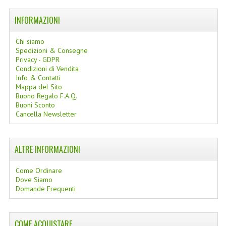
LINEE SOLARI
INFORMAZIONI
SOLARI MONOI
Chi siamo
Spedizioni & Consegne
LINEE VISO
Privacy - GDPR
Condizioni di Vendita
OLI VISO
Info & Contatti
Mappa del Sito
INTEGRATORI FITOTERAPICI
Buono Regalo F.A.Q.
Buoni Sconto
Cancella Newsletter
LASSATIVI
$$$....SPESA LOW COST
ALTRE INFORMAZIONI
****MONDO MANCINO
Come Ordinare
FORBICI
Dove Siamo
Domande Frequenti
CANCELLERIA
ARTICOLI PER LA CUCINA
COME ACQUISTARE