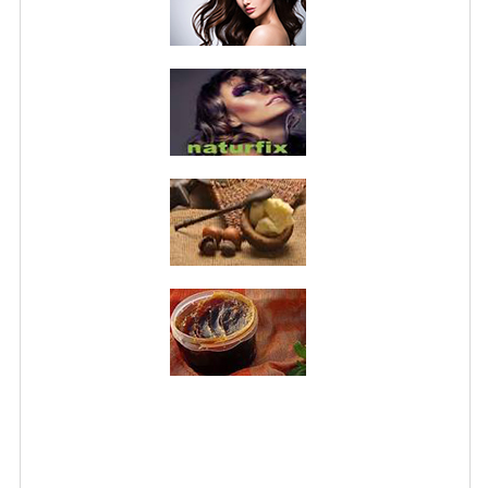
NORMATIVA PRIVACY
CONDIZIONI DI VENDITA
MAPPA DEL SITO
BUONO REGALO F.A.Q.
BUONI SCONTO
CANCELLA NEWSLETTER
BLOG
FREE-INFO
PIANTE
CORPO
VISO