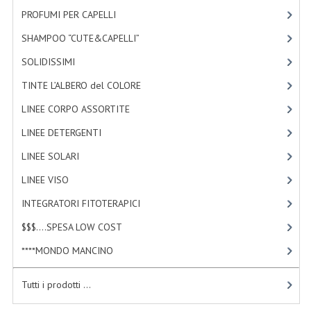
TINTE PERMANENTI ALBERODELCOLORE
PROFUMI PER CAPELLI
[4]
SHAMPOO “CUTE&CAPELLI”
[11]
TINTE NATURALI ALBERO DEL COLORE
SOLIDISSIMI
[8]
HAIR CC CREAM RAVVIVA COLORE
TINTE L’ALBERO del COLORE
[47]
LINEE CORPO ASSORTITE
LINEE CORPO ASSORTITE
[23]
SOLIDISSIMI
LINEE DETERGENTI
[2]
SOLIDISSIMI
LINEE SOLARI
[3]
LINEE VISO
[4]
LINEA ARGAN
INTEGRATORI FITOTERAPICI
[1]
LINEA KARITE
$$$....SPESA LOW COST
[2]
LINEA MONOI
****MONDO MANCINO
[10]
LINEE DETERGENTI
Tutti i prodotti ...
OLI EUDERMICI LAVANTI