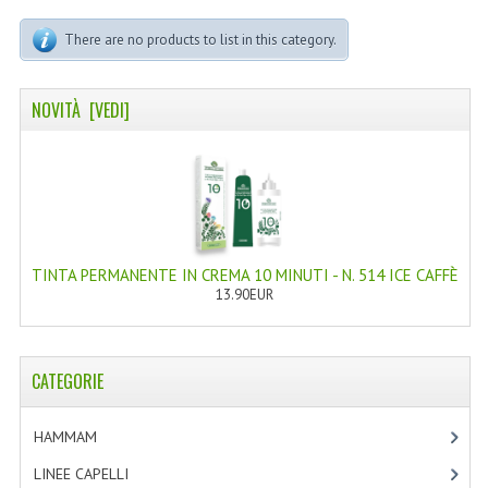
LINEA MARULA PER CAPELLI
There are no products to list in this category.
MONOI CAPELLI
RISTRUTTURANTI NATURLAB
NOVITÀ [VEDI]
TRATTAMENTO CADUTA
HAIR STYLIST
NATURFIX
TINTA PERMANENTE IN CREMA 10 MINUTI - N. 514 ICE CAFFÈ
PROFUMI PER CAPELLI
13.90EUR
SHAMPOO “CUTE&CAPELLI”
SOLIDISSIMI
CATEGORIE
TINTE L’ALBERO DEL COLORE
HAMMAM
[2]
TINTA IN CREMA 10 MINUTI
LINEE CAPELLI
[19]