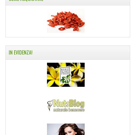
COLTELLI SVIZZERI
PC & MOUSE
PRODOTTI ASSORTITI
MARCHI
IN EVIDENZA!
NATURA DAL MONDO
NATURLAB ITALY
MONDOMANCINO
L'ALBERO DEL COLORE
MONOI DE TAHITI
INFORMAZIONI
SPEDIZIONI & COSTI