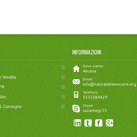
INFORMAZIONI
Dove siamo:
Ancona
i Vendita
Email:
info@naturalebenessere.org
DPR
Telefono:
ito
3355384429
Skype:
 & Consegne
suzannegr15