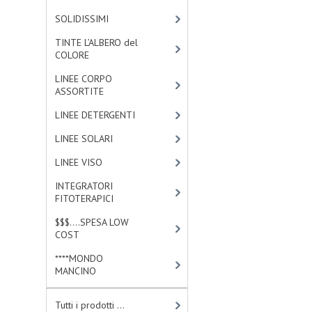
SOLIDISSIMI
[8]
TINTE L’ALBERO del
COLORE
[47]
LINEE CORPO
ASSORTITE
[23]
LINEE DETERGENTI
[2]
LINEE SOLARI
[3]
LINEE VISO
[4]
INTEGRATORI
FITOTERAPICI
[0]
$$$....SPESA LOW
COST
[2]
****MONDO
MANCINO
[10]
Tutti i prodotti ...