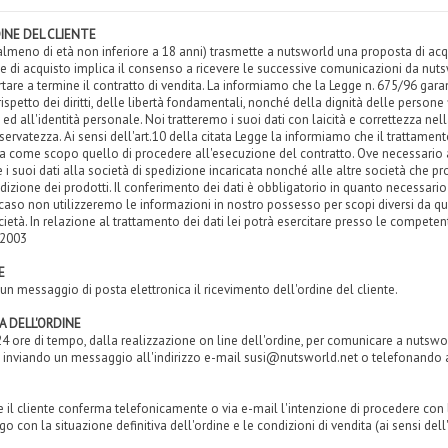
INE DEL CLIENTE
e (almeno di età non inferiore a 18 anni) trasmette a nutsworld una proposta di ac
ine di acquisto implica il consenso a ricevere le successive comunicazioni da nutsw
tare a termine il contratto di vendita. La informiamo che la Legge n. 675/96 garan
rispetto dei diritti, delle libertà fondamentali, nonché della dignità delle persone 
 ed all'identità personale. Noi tratteremo i suoi dati con laicità e correttezza nella
iservatezza. Ai sensi dell'art.10 della citata Legge la informiamo che il trattament
a come scopo quello di procedere all'esecuzione del contratto. Ove necessario 
 suoi dati alla società di spedizione incaricata nonché alle altre società che pr
edizione dei prodotti. Il conferimento dei dati è obbligatorio in quanto necessario
i caso non utilizzeremo le informazioni in nostro possesso per scopi diversi da que
à. In relazione al trattamento dei dati lei potrà esercitare presso le competenti s
/2003
E
n messaggio di posta elettronica il ricevimento dell'ordine del cliente.
 DELL'ORDINE
 24 ore di tempo, dalla realizzazione on line dell'ordine, per comunicare a nutsw
, inviando un messaggio all'indirizzo e-mail susi@nutsworld.net o telefonand
e e il cliente conferma telefonicamente o via e-mail l'intenzione di procedere con 
ogo con la situazione definitiva dell'ordine e le condizioni di vendita (ai sensi dell