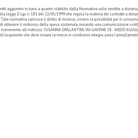
ritti aggiuntivi in base a quanto stabilito dalla Normativa sulle vendite a distanza
alla legge D.Lgs n. 185 del 22/05/1999 che regola la materia dei contratti a distan
 Tale normativa sancisce il diritto di recesso, ovvero la possibilità per il consumat
 di ottenere il rimborso della spesa sostenuta, inviando una comunicazione scrit
 ricevimento all’indirizzo: SUSANNA GRILLANTINI, VIA GAVONE 18 - 60020 AGUGL
ell'acquirente che deve inviare la merce in condizioni integre, pena l'annullametno