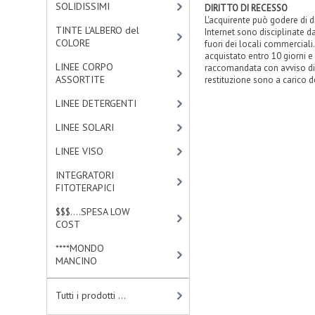
SOLIDISSIMI
[8]
DIRITTO DI RECESSO
L'acquirente può godere di di
TINTE L’ALBERO del
Internet sono disciplinate d
COLORE
[47]
fuori dei locali commerciali.
acquistato entro 10 giorni e
LINEE CORPO
raccomandata con avviso di
ASSORTITE
[23]
restituzione sono a carico d
LINEE DETERGENTI
[2]
LINEE SOLARI
[3]
LINEE VISO
[4]
INTEGRATORI
FITOTERAPICI
[1]
$$$....SPESA LOW
COST
[2]
****MONDO
MANCINO
[10]
Tutti i prodotti ...