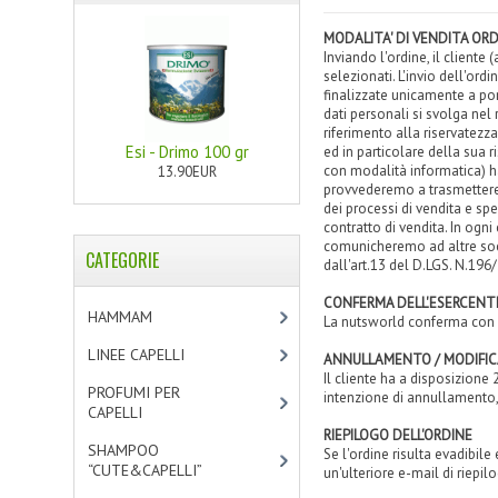
MODALITA' DI VENDITA ORD
Inviando l'ordine, il client
selezionati. L'invio dell'ord
finalizzate unicamente a por
dati personali si svolga nel 
riferimento alla riservatezza
Esi - Drimo 100 gr
ed in particolare della sua r
con modalità informatica) h
13.90EUR
provvederemo a trasmettere i
dei processi di vendita e sp
contratto di vendita. In ogn
comunicheremo ad altre societ
CATEGORIE
dall'art.13 del D.LGS. N.196
CONFERMA DELL'ESERCENT
HAMMAM
[2]
La nutsworld conferma con u
LINEE CAPELLI
[19]
ANNULLAMENTO / MODIFICA
Il cliente ha a disposizione
PROFUMI PER
intenzione di annullamento
CAPELLI
[4]
RIEPILOGO DELL'ORDINE
SHAMPOO
Se l'ordine risulta evadibil
“CUTE&CAPELLI”
[11]
un'ulteriore e-mail di riepil