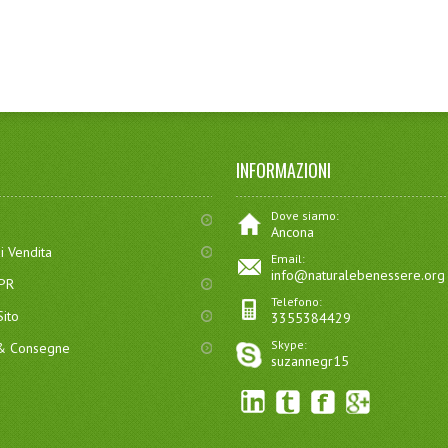
INFORMAZIONI
Dove siamo:
Ancona
i Vendita
Email:
info@naturalebenessere.org
DPR
Telefono:
ito
3355384429
Skype:
 & Consegne
suzannegr15