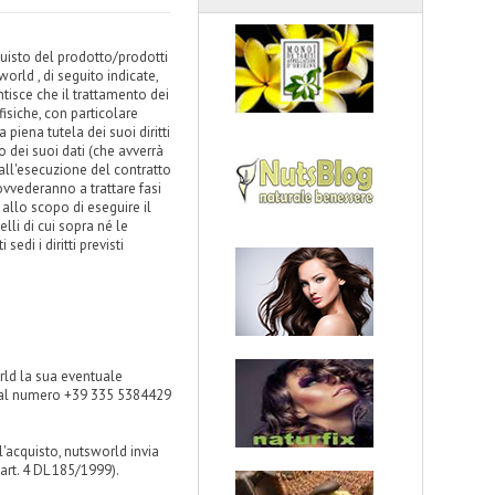
quisto del prodotto/prodotti
orld , di seguito indicate,
tisce che il trattamento dei
fisiche, con particolare
 piena tutela dei suoi diritti
o dei suoi dati (che avverrà
all'esecuzione del contratto
ovvederanno a trattare fasi
 allo scopo di eseguire il
lli di cui sopra né le
edi i diritti previsti
orld la sua eventuale
o al numero +39 335 5384429
l'acquisto, nutsworld invia
'art. 4 DL 185/1999).