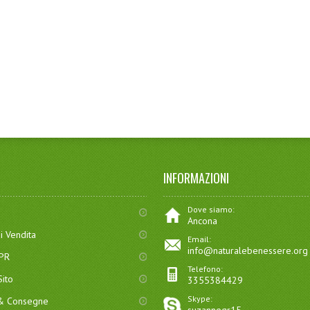
INFORMAZIONI
Dove siamo:
Ancona
i Vendita
Email:
info@naturalebenessere.org
DPR
Telefono:
ito
3355384429
Skype:
 & Consegne