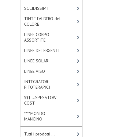
SOLIDISSIMI
[8]
TINTE L’ALBERO del
COLORE
[47]
LINEE CORPO
ASSORTITE
[23]
LINEE DETERGENTI
[2]
LINEE SOLARI
[3]
LINEE VISO
[4]
INTEGRATORI
FITOTERAPICI
[0]
$$$....SPESA LOW
COST
[2]
****MONDO
MANCINO
[10]
Tutti i prodotti ...