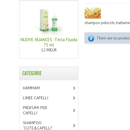
shampoo pidocchi, trattamento
There are no products
NUOVE NUANCES -Tinta Fluida
75 ml
12.90EUR
CATEGORIE
HAMMAM
[2]
LINEE CAPELLI
[19]
PROFUMI PER
CAPELLI
[4]
SHAMPOO
“CUTE&CAPELLI”
[11]