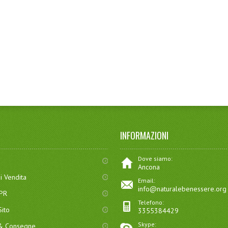
INFORMAZIONI
Dove siamo:
Ancona
i Vendita
Email:
info@naturalebenessere.org
DPR
Telefono:
ito
3355384429
Skype:
 & Consegne