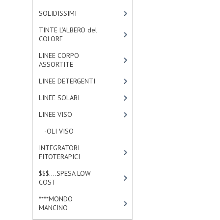
SOLIDISSIMI
[8]
TINTE L’ALBERO del
COLORE
[47]
LINEE CORPO
ASSORTITE
[23]
LINEE DETERGENTI
[2]
LINEE SOLARI
[3]
LINEE VISO
[4]
-OLI VISO
[3]
INTEGRATORI
FITOTERAPICI
[1]
$$$....SPESA LOW
COST
[2]
****MONDO
MANCINO
[10]