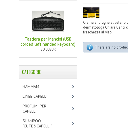
Crema antirughe al veleno 
dermatologa Chiara Canci co
freschezza al viso.
Tastiera per Mancini (USB
corded left handed keyboard)
There are no products
80.00EUR
CATEGORIE
HAMMAM
[2]
LINEE CAPELLI
[19]
PROFUMI PER
CAPELLI
[4]
SHAMPOO
“CUTE&CAPELLI”
[11]