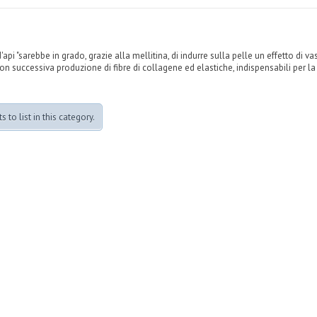
d'api
"sarebbe in grado, grazie alla mellitina, di indurre sulla pelle un effetto di v
n successiva produzione di fibre di collagene ed elastiche, indispensabili per l
 to list in this category.