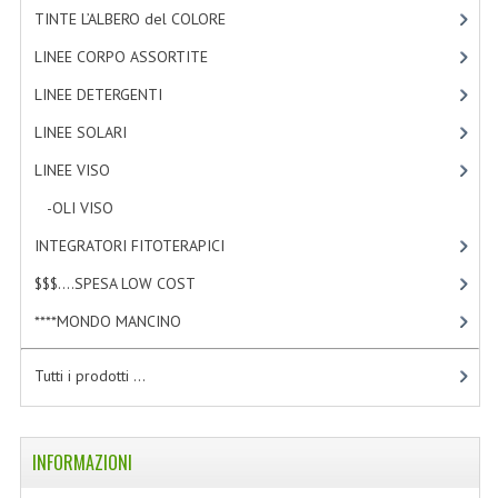
TINTE L’ALBERO del COLORE
[47]
NORMATIVA PRIVACY
LINEE CORPO ASSORTITE
[23]
CONDIZIONI DI VENDITA
LINEE DETERGENTI
[2]
MAPPA DEL SITO
LINEE SOLARI
[3]
LINEE VISO
[4]
BUONO REGALO F.A.Q.
-OLI VISO
[3]
BUONI SCONTO
INTEGRATORI FITOTERAPICI
[0]
CANCELLA NEWSLETTER
$$$....SPESA LOW COST
[2]
BLOG
****MONDO MANCINO
[10]
FREE-INFO
Tutti i prodotti ...
PIANTE
CORPO
INFORMAZIONI
VISO