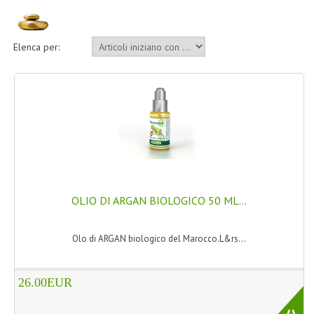
LINEA MARULA PER CAPELLI
MONOI CAPELLI
Elenca per:
RISTRUTTURANTI NATURLAB
TRATTAMENTO CADUTA
HAIR STYLIST
NATURFIX
PROFUMI PER CAPELLI
OLIO DI ARGAN BIOLOGICO 50 ML...
SHAMPOO “CUTE&CAPELLI”
Olo di ARGAN biologico del Marocco.L&rs...
SOLIDISSIMI
TINTE L’ALBERO DEL COLORE
26.00EUR
TINTA IN CREMA 10 MINUTI