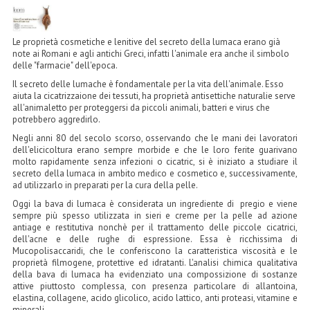
LINEA MARULA PER CAPELLI
MONOI CAPELLI
Le proprietà cosmetiche e lenitive del secreto della lumaca erano già
note ai Romani e agli antichi Greci, infatti l'animale era anche il simbolo
RISTRUTTURANTI NATURLAB
delle "farmacie" dell'epoca.
Il secreto delle lumache è fondamentale per la vita dell'animale. Esso
TRATTAMENTO CADUTA
aiuta la cicatrizzaione dei tessuti, ha proprietà antisettiche naturalie serve
all'animaletto per proteggersi da piccoli animali, batteri e virus che
potrebbero aggredirlo.
HAIR STYLIST
Negli anni 80 del secolo scorso, osservando che le mani dei lavoratori
dell'elicicoltura erano sempre morbide e che le loro ferite guarivano
NATURFIX
molto rapidamente senza infezioni o cicatric, si è iniziato a studiare il
secreto della lumaca in ambito medico e cosmetico e, successivamente,
PROFUMI PER CAPELLI
ad utilizzarlo in preparati per la cura della pelle.
Oggi la bava di lumaca è considerata un ingrediente di pregio e viene
SHAMPOO “CUTE&CAPELLI”
sempre più spesso utilizzata in sieri e creme per la pelle ad azione
antiage e restitutiva nonchè per il trattamento delle piccole cicatrici,
SOLIDISSIMI
dell'acne e delle rughe di espressione. Essa è ricchissima di
Mucopolisaccaridi, che le conferiscono la caratteristica viscosità e le
proprietà filmogene, protettive ed idratanti. L'analisi chimica qualitativa
TINTE L’ALBERO DEL COLORE
della bava di lumaca ha evidenziato una compossizione di sostanze
attive piuttosto complessa, con presenza particolare di allantoina,
TINTA IN CREMA 10 MINUTI
elastina, collagene, acido glicolico, acido lattico, anti proteasi, vitamine e
minerali.