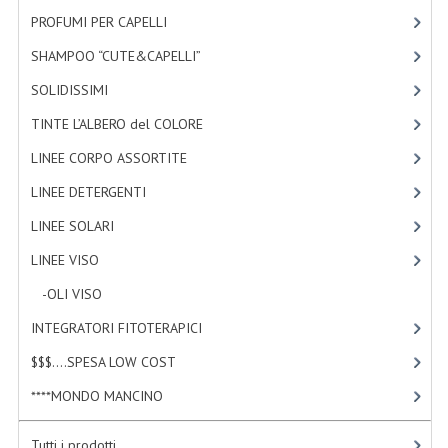
PROFUMI PER CAPELLI
[4]
LINEE SOLARI
SHAMPOO “CUTE&CAPELLI”
[11]
SOLARI MONOI
SOLIDISSIMI
[8]
LINEE VISO
TINTE L’ALBERO del COLORE
[47]
OLI VISO
LINEE CORPO ASSORTITE
[23]
INTEGRATORI FITOTERAPICI
LINEE DETERGENTI
[2]
LINEE SOLARI
[3]
LASSATIVI
LINEE VISO
[4]
$$$....SPESA LOW COST
-OLI VISO
[3]
****MONDO MANCINO
INTEGRATORI FITOTERAPICI
[0]
FORBICI
$$$....SPESA LOW COST
[2]
CANCELLERIA
****MONDO MANCINO
[10]
ARTICOLI PER LA CUCINA
Tutti i prodotti ...