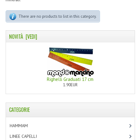
TINTE PERMANENTI ALBERODELCOLORE
There are no products to list in this category.
TINTE NATURALI ALBERO DEL COLORE
HAIR CC CREAM RAVVIVA COLORE
NOVITÀ [VEDI]
LINEE CORPO ASSORTITE
SOLIDISSIMI
SOLIDISSIMI
Righelli Graduati 17 cm
LINEA ARGAN
1.90EUR
LINEA KARITE
LINEA MONOI
CATEGORIE
LINEE DETERGENTI
HAMMAM
[2]
OLI EUDERMICI LAVANTI
LINEE CAPELLI
[19]