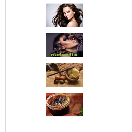
WELLNESS
CAPELLI
OLI ESSENZIALI
FITOTERAPIA NEWS
FIORI DI BACH
LINEA OK
MONDO MANCINO
PINTEREST
TUMBLR
SCAMBIO LINKS
CONTATTACI