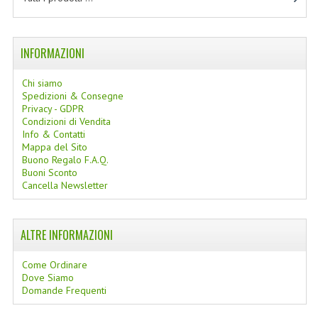
COLTELLI SVIZZERI
PC & MOUSE
INFORMAZIONI
PRODOTTI ASSORTITI
Chi siamo
Spedizioni & Consegne
MARCHI
Privacy - GDPR
Condizioni di Vendita
Info & Contatti
NATURA DAL MONDO
Mappa del Sito
Buono Regalo F.A.Q.
NATURLAB ITALY
Buoni Sconto
Cancella Newsletter
MONDOMANCINO
L'ALBERO DEL COLORE
ALTRE INFORMAZIONI
MONOI DE TAHITI
Come Ordinare
Dove Siamo
INFORMAZIONI
Domande Frequenti
SPEDIZIONI & COSTI