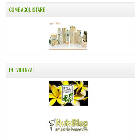
COME ACQUISTARE
NORMATIVA PRIVACY
CONDIZIONI DI VENDITA
MAPPA DEL SITO
BUONO REGALO F.A.Q.
BUONI SCONTO
IN EVIDENZA!
CANCELLA NEWSLETTER
BLOG
FREE-INFO
PIANTE
CORPO
VISO