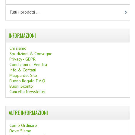
LINEE SOLARI
Tutti i prodotti ...
SOLARI MONOI
LINEE VISO
INFORMAZIONI
OLI VISO
Chi siamo
Spedizioni & Consegne
INTEGRATORI FITOTERAPICI
Privacy - GDPR
Condizioni di Vendita
LASSATIVI
Info & Contatti
Mappa del Sito
Buono Regalo F.A.Q.
$$$....SPESA LOW COST
Buoni Sconto
Cancella Newsletter
****MONDO MANCINO
FORBICI
ALTRE INFORMAZIONI
CANCELLERIA
Come Ordinare
Dove Siamo
ARTICOLI PER LA CUCINA