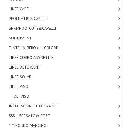
TINTE PERMANENTI ALBERODELCOLORE
LINEE CAPELLI
[19]
TINTE NATURALI ALBERO DEL COLORE
PROFUMI PER CAPELLI
[4]
SHAMPOO “CUTE&CAPELLI”
HAIR CC CREAM RAVVIVA COLORE
[11]
SOLIDISSIMI
[8]
LINEE CORPO ASSORTITE
TINTE L’ALBERO del COLORE
[47]
SOLIDISSIMI
LINEE CORPO ASSORTITE
[23]
SOLIDISSIMI
LINEE DETERGENTI
[2]
LINEA ARGAN
LINEE SOLARI
[3]
LINEE VISO
[4]
LINEA KARITE
-OLI VISO
[3]
LINEA MONOI
INTEGRATORI FITOTERAPICI
[0]
LINEE DETERGENTI
$$$....SPESA LOW COST
[2]
OLI EUDERMICI LAVANTI
****MONDO MANCINO
[10]