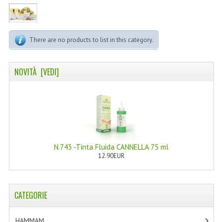
LINEA MARULA PER CAPELLI
MONOI CAPELLI
There are no products to list in this category.
RISTRUTTURANTI NATURLAB
TRATTAMENTO CADUTA
NOVITÀ [VEDI]
HAIR STYLIST
NATURFIX
PROFUMI PER CAPELLI
N.743 -Tinta Fluida CANNELLA 75 ml
SHAMPOO “CUTE&CAPELLI”
12.90EUR
SOLIDISSIMI
TINTE L’ALBERO DEL COLORE
CATEGORIE
TINTA IN CREMA 10 MINUTI
HAMMAM
[2]