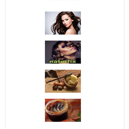
NORMATIVA PRIVACY
CONDIZIONI DI VENDITA
MAPPA DEL SITO
BUONO REGALO F.A.Q.
BUONI SCONTO
CANCELLA NEWSLETTER
BLOG
FREE-INFO
PIANTE
CORPO
VISO