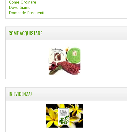
Come Ordinare
Dove Siamo
COLTELLI SVIZZERI
Domande Frequenti
PC & MOUSE
COME ACQUISTARE
PRODOTTI ASSORTITI
MARCHI
NATURA DAL MONDO
NATURLAB ITALY
MONDOMANCINO
IN EVIDENZA!
L'ALBERO DEL COLORE
MONOI DE TAHITI
INFORMAZIONI
SPEDIZIONI & COSTI