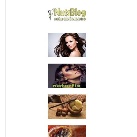
NORMATIVA PRIVACY
CONDIZIONI DI VENDITA
MAPPA DEL SITO
BUONO REGALO F.A.Q.
BUONI SCONTO
CANCELLA NEWSLETTER
BLOG
FREE-INFO
PIANTE
CORPO
VISO