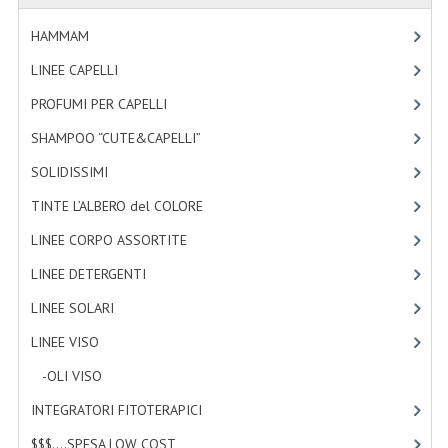
TINTE PERMANENTI ALBERODELCOLORE
HAMMAM
[2]
TINTE NATURALI ALBERO DEL COLORE
LINEE CAPELLI
[19]
HAIR CC CREAM RAVVIVA COLORE
PROFUMI PER CAPELLI
[4]
SHAMPOO “CUTE&CAPELLI”
[11]
LINEE CORPO ASSORTITE
SOLIDISSIMI
[8]
SOLIDISSIMI
TINTE L’ALBERO del COLORE
[47]
SOLIDISSIMI
LINEE CORPO ASSORTITE
[23]
LINEA ARGAN
LINEE DETERGENTI
[2]
LINEA KARITE
LINEE SOLARI
[3]
LINEE VISO
[4]
LINEA MONOI
-OLI VISO
[3]
LINEE DETERGENTI
INTEGRATORI FITOTERAPICI
[0]
OLI EUDERMICI LAVANTI
$$$....SPESA LOW COST
[2]