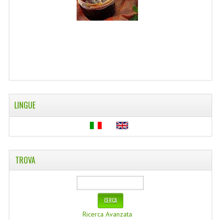
WELLNESS
CAPELLI
OLI ESSENZIALI
FITOTERAPIA NEWS
FIORI DI BACH
LINGUE
LINEA OK
MONDO MANCINO
PINTEREST
TROVA
TUMBLR
SCAMBIO LINKS
Ricerca Avanzata
CONTATTACI