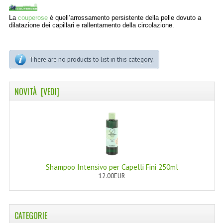
LINEA MARULA PER CAPELLI
La
couperose
è quell’arrossamento persistente della pelle dovuto a
dilatazione dei capillari e rallentamento della circolazione.
MONOI CAPELLI
RISTRUTTURANTI NATURLAB
There are no products to list in this category.
TRATTAMENTO CADUTA
HAIR STYLIST
NOVITÀ [VEDI]
NATURFIX
PROFUMI PER CAPELLI
SHAMPOO “CUTE&CAPELLI”
Shampoo Intensivo per Capelli Fini 250ml
SOLIDISSIMI
12.00EUR
TINTE L’ALBERO DEL COLORE
TINTA IN CREMA 10 MINUTI
CATEGORIE