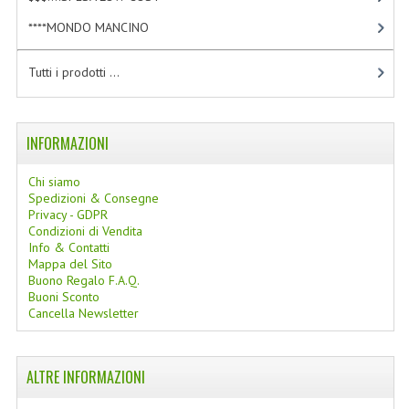
LINEE SOLARI
****MONDO MANCINO
[10]
SOLARI MONOI
Tutti i prodotti ...
LINEE VISO
OLI VISO
INFORMAZIONI
INTEGRATORI FITOTERAPICI
Chi siamo
Spedizioni & Consegne
LASSATIVI
Privacy - GDPR
Condizioni di Vendita
Info & Contatti
$$$....SPESA LOW COST
Mappa del Sito
Buono Regalo F.A.Q.
****MONDO MANCINO
Buoni Sconto
Cancella Newsletter
FORBICI
CANCELLERIA
ALTRE INFORMAZIONI
ARTICOLI PER LA CUCINA