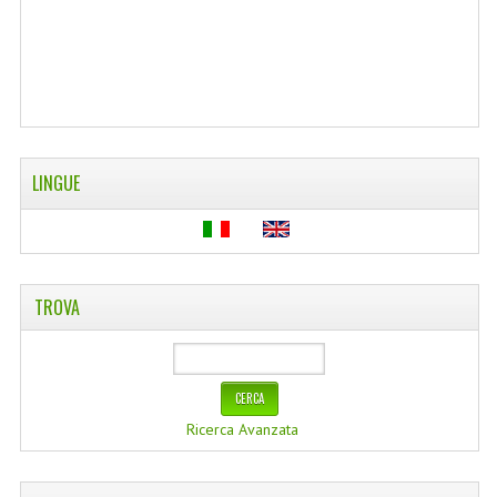
WELLNESS
CAPELLI
OLI ESSENZIALI
FITOTERAPIA NEWS
LINGUE
FIORI DI BACH
LINEA OK
TROVA
MONDO MANCINO
PINTEREST
TUMBLR
Ricerca Avanzata
SCAMBIO LINKS
CONTATTACI