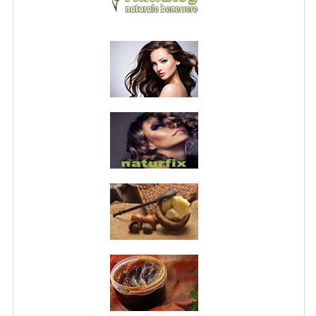
NORMATIVA PRIVACY
CONDIZIONI DI VENDITA
MAPPA DEL SITO
BUONO REGALO F.A.Q.
BUONI SCONTO
CANCELLA NEWSLETTER
BLOG
FREE-INFO
PIANTE
CORPO
VISO