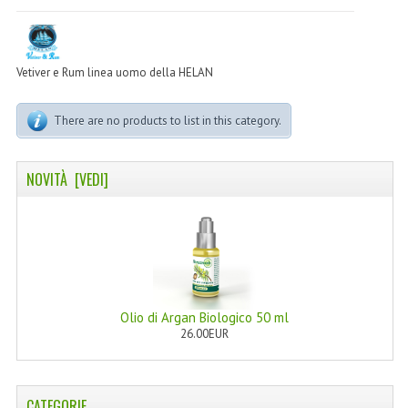
LINEA MARULA PER CAPELLI
MONOI CAPELLI
Vetiver e Rum linea uomo della HELAN
RISTRUTTURANTI NATURLAB
There are no products to list in this category.
TRATTAMENTO CADUTA
HAIR STYLIST
NOVITÀ [VEDI]
NATURFIX
PROFUMI PER CAPELLI
SHAMPOO “CUTE&CAPELLI”
SOLIDISSIMI
Olio di Argan Biologico 50 ml
26.00EUR
TINTE L’ALBERO DEL COLORE
TINTA IN CREMA 10 MINUTI
CATEGORIE