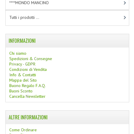
****MONDO MANCINO
[10]
LINEE SOLARI
Tutti i prodotti ...
SOLARI MONOI
LINEE VISO
INFORMAZIONI
OLI VISO
Chi siamo
INTEGRATORI FITOTERAPICI
Spedizioni & Consegne
Privacy - GDPR
LASSATIVI
Condizioni di Vendita
Info & Contatti
Mappa del Sito
$$$....SPESA LOW COST
Buono Regalo F.A.Q.
Buoni Sconto
****MONDO MANCINO
Cancella Newsletter
FORBICI
ALTRE INFORMAZIONI
CANCELLERIA
Come Ordinare
ARTICOLI PER LA CUCINA