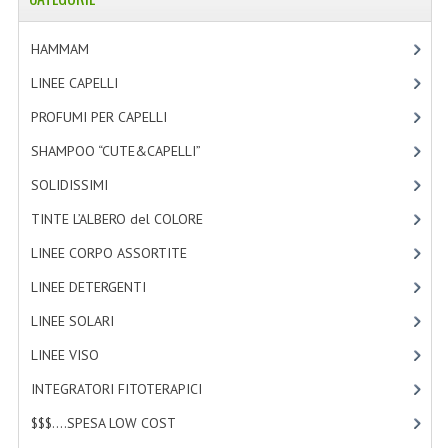
TINTE PERMANENTI ALBERODELCOLORE
HAMMAM
[2]
TINTE NATURALI ALBERO DEL COLORE
LINEE CAPELLI
[19]
HAIR CC CREAM RAVVIVA COLORE
PROFUMI PER CAPELLI
[4]
LINEE CORPO ASSORTITE
SHAMPOO “CUTE&CAPELLI”
[11]
SOLIDISSIMI
SOLIDISSIMI
[8]
TINTE L’ALBERO del COLORE
[47]
SOLIDISSIMI
LINEE CORPO ASSORTITE
[23]
LINEA ARGAN
LINEE DETERGENTI
[2]
LINEA KARITE
LINEE SOLARI
[3]
LINEA MONOI
LINEE VISO
[4]
LINEE DETERGENTI
INTEGRATORI FITOTERAPICI
[0]
$$$....SPESA LOW COST
[2]
OLI EUDERMICI LAVANTI