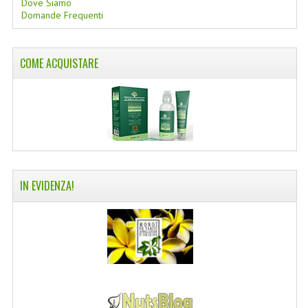
Dove Siamo
Domande Frequenti
COLTELLI SVIZZERI
PC & MOUSE
COME ACQUISTARE
PRODOTTI ASSORTITI
MARCHI
NATURA DAL MONDO
NATURLAB ITALY
IN EVIDENZA!
MONDOMANCINO
L'ALBERO DEL COLORE
MONOI DE TAHITI
INFORMAZIONI
SPEDIZIONI & COSTI