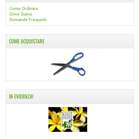
Come Ordinare
COLTELLI SVIZZERI
Dove Siamo
Domande Frequenti
PC & MOUSE
PRODOTTI ASSORTITI
COME ACQUISTARE
MARCHI
NATURA DAL MONDO
NATURLAB ITALY
MONDOMANCINO
IN EVIDENZA!
L'ALBERO DEL COLORE
MONOI DE TAHITI
INFORMAZIONI
SPEDIZIONI & COSTI