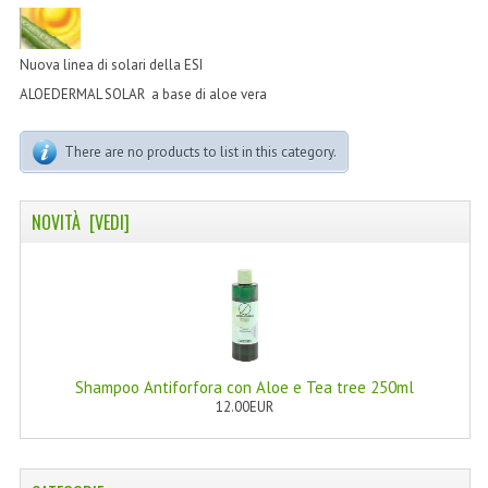
LINEA MARULA PER CAPELLI
MONOI CAPELLI
Nuova linea di solari della ESI
ALOEDERMAL SOLAR a base di aloe vera
RISTRUTTURANTI NATURLAB
TRATTAMENTO CADUTA
There are no products to list in this category.
HAIR STYLIST
NOVITÀ [VEDI]
NATURFIX
PROFUMI PER CAPELLI
SHAMPOO “CUTE&CAPELLI”
SOLIDISSIMI
Shampoo Antiforfora con Aloe e Tea tree 250ml
12.00EUR
TINTE L’ALBERO DEL COLORE
TINTA IN CREMA 10 MINUTI