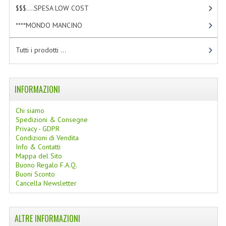
$$$....SPESA LOW COST
[2]
LINEE SOLARI
****MONDO MANCINO
[10]
SOLARI MONOI
Tutti i prodotti ...
LINEE VISO
OLI VISO
INFORMAZIONI
INTEGRATORI FITOTERAPICI
Chi siamo
LASSATIVI
Spedizioni & Consegne
Privacy - GDPR
$$$....SPESA LOW COST
Condizioni di Vendita
Info & Contatti
Mappa del Sito
****MONDO MANCINO
Buono Regalo F.A.Q.
Buoni Sconto
FORBICI
Cancella Newsletter
CANCELLERIA
ALTRE INFORMAZIONI
ARTICOLI PER LA CUCINA