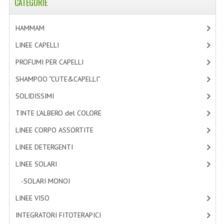
CATEGORIE
TINTE PERMANENTI ALBERODELCOLORE
HAMMAM
[2]
TINTE NATURALI ALBERO DEL COLORE
LINEE CAPELLI
[19]
HAIR CC CREAM RAVVIVA COLORE
PROFUMI PER CAPELLI
[4]
LINEE CORPO ASSORTITE
SHAMPOO “CUTE&CAPELLI”
[11]
SOLIDISSIMI
SOLIDISSIMI
[8]
SOLIDISSIMI
TINTE L’ALBERO del COLORE
[47]
LINEE CORPO ASSORTITE
[23]
LINEA ARGAN
LINEE DETERGENTI
[2]
LINEA KARITE
LINEE SOLARI
[3]
LINEA MONOI
-SOLARI MONOI
[3]
LINEE DETERGENTI
LINEE VISO
[4]
OLI EUDERMICI LAVANTI
INTEGRATORI FITOTERAPICI
[1]