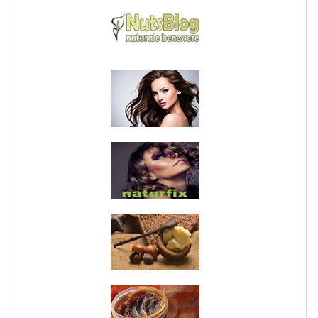
NORMATIVA PRIVACY
CONDIZIONI DI VENDITA
MAPPA DEL SITO
BUONO REGALO F.A.Q.
BUONI SCONTO
CANCELLA NEWSLETTER
BLOG
FREE-INFO
PIANTE
CORPO
VISO