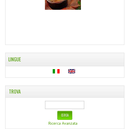
WELLNESS
CAPELLI
OLI ESSENZIALI
FITOTERAPIA NEWS
FIORI DI BACH
LINGUE
LINEA OK
MONDO MANCINO
TROVA
PINTEREST
TUMBLR
SCAMBIO LINKS
Ricerca Avanzata
CONTATTACI