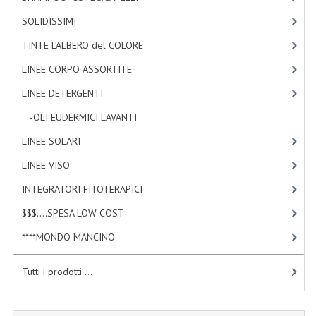
SOLIDISSIMI
[8]
NORMATIVA PRIVACY
TINTE L’ALBERO del COLORE
[47]
CONDIZIONI DI VENDITA
LINEE CORPO ASSORTITE
[23]
MAPPA DEL SITO
LINEE DETERGENTI
[2]
BUONO REGALO F.A.Q.
-OLI EUDERMICI LAVANTI
[2]
BUONI SCONTO
LINEE SOLARI
[3]
LINEE VISO
[4]
CANCELLA NEWSLETTER
INTEGRATORI FITOTERAPICI
[1]
BLOG
$$$....SPESA LOW COST
[2]
FREE-INFO
****MONDO MANCINO
[10]
PIANTE
Tutti i prodotti ...
CORPO
VISO