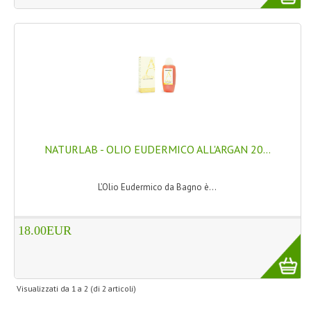
LINEE SOLARI
SOLARI MONOI
LINEE VISO
OLI VISO
INTEGRATORI FITOTERAPICI
NATURLAB - OLIO EUDERMICO ALL'ARGAN 20...
LASSATIVI
L’Olio Eudermico da Bagno è...
$$$....SPESA LOW COST
****MONDO MANCINO
18.00EUR
FORBICI
CANCELLERIA
Visualizzati da
1
a
2
(di
2
articoli)
ARTICOLI PER LA CUCINA