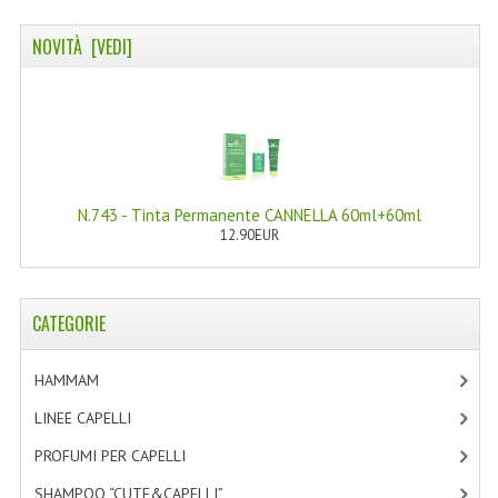
COLTELLI SVIZZERI
NOVITÀ [VEDI]
PC & MOUSE
PRODOTTI ASSORTITI
MARCHI
NATURA DAL MONDO
N.743 - Tinta Permanente CANNELLA 60ml+60ml
12.90EUR
NATURLAB ITALY
MONDOMANCINO
CATEGORIE
L'ALBERO DEL COLORE
HAMMAM
[2]
MONOI DE TAHITI
LINEE CAPELLI
[19]
INFORMAZIONI
PROFUMI PER CAPELLI
[4]
SPEDIZIONI & COSTI
SHAMPOO “CUTE&CAPELLI”
[11]