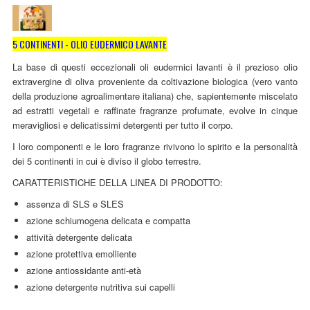
LINEA MARULA PER CAPELLI
MONOI CAPELLI
5 CONTINENTI - OLIO EUDERMICO LAVANTE
RISTRUTTURANTI NATURLAB
La base di questi eccezionali oli eudermici lavanti è il prezioso olio
extravergine di oliva proveniente da coltivazione biologica (vero vanto
TRATTAMENTO CADUTA
della produzione agroalimentare italiana) che, sapientemente miscelato
ad estratti vegetali e raffinate fragranze profumate, evolve in cinque
HAIR STYLIST
meravigliosi e delicatissimi detergenti per tutto il corpo.
I loro componenti e le loro fragranze rivivono lo spirito e la personalità
NATURFIX
dei 5 continenti in cui è diviso il globo terrestre.
PROFUMI PER CAPELLI
CARATTERISTICHE DELLA LINEA DI PRODOTTO:
assenza di SLS e SLES
SHAMPOO “CUTE&CAPELLI”
azione schiumogena delicata e compatta
SOLIDISSIMI
attività detergente delicata
azione protettiva emolliente
TINTE L’ALBERO DEL COLORE
azione antiossidante anti-età
azione detergente nutritiva sui capelli
TINTA IN CREMA 10 MINUTI