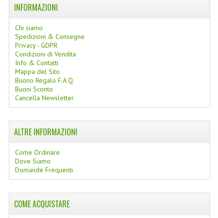
INFORMAZIONI
WELLNESS
Chi siamo
Spedizioni & Consegne
CAPELLI
Privacy - GDPR
Condizioni di Vendita
OLI ESSENZIALI
Info & Contatti
Mappa del Sito
FITOTERAPIA NEWS
Buono Regalo F.A.Q.
Buoni Sconto
FIORI DI BACH
Cancella Newsletter
LINEA OK
ALTRE INFORMAZIONI
MONDO MANCINO
Come Ordinare
PINTEREST
Dove Siamo
Domande Frequenti
TUMBLR
SCAMBIO LINKS
COME ACQUISTARE
CONTATTACI