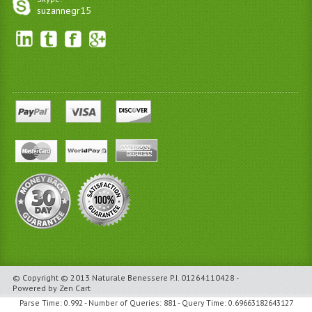
suzannegr15
© Copyright © 2013 Naturale Benessere P.I. 01264110428 -
Powered by Zen Cart
Parse Time: 0.992 - Number of Queries: 881 - Query Time: 0.69663182643127