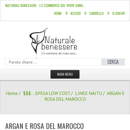
NATURALE BENESSERE - L'E-COMMERCE DEL VIVER SANO…
HOME
ACCEDI
CARRELLO
0.00EUR
CERCA
MAIN MENU
HOME
Home
/
$$$....SPESA LOW COST
/
LINEE NAJTU
/ ARGAN E
CATALOGO
ROSA DEL MAROCCO
HAMMAM
LINEE CAPELLI
ARGAN E ROSA DEL MAROCCO