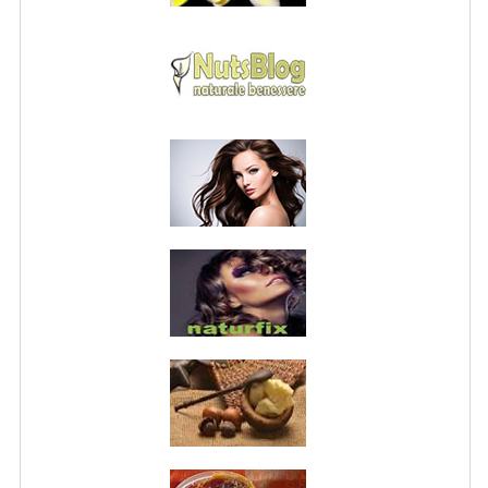
NORMATIVA PRIVACY
CONDIZIONI DI VENDITA
MAPPA DEL SITO
BUONO REGALO F.A.Q.
BUONI SCONTO
CANCELLA NEWSLETTER
BLOG
FREE-INFO
PIANTE
CORPO
VISO