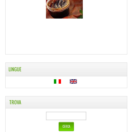
WELLNESS
CAPELLI
OLI ESSENZIALI
FITOTERAPIA NEWS
FIORI DI BACH
LINGUE
LINEA OK
MONDO MANCINO
PINTEREST
TROVA
TUMBLR
SCAMBIO LINKS
CONTATTACI