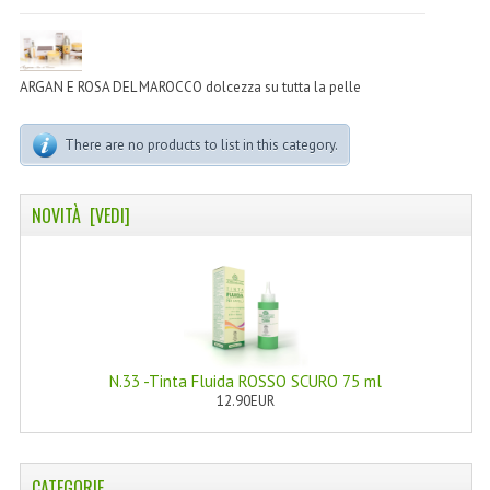
LINEA MARULA PER CAPELLI
MONOI CAPELLI
ARGAN E ROSA DEL MAROCCO dolcezza su tutta la pelle
RISTRUTTURANTI NATURLAB
There are no products to list in this category.
TRATTAMENTO CADUTA
HAIR STYLIST
NOVITÀ [VEDI]
NATURFIX
PROFUMI PER CAPELLI
SHAMPOO “CUTE&CAPELLI”
SOLIDISSIMI
N.33 -Tinta Fluida ROSSO SCURO 75 ml
12.90EUR
TINTE L’ALBERO DEL COLORE
TINTA IN CREMA 10 MINUTI
CATEGORIE