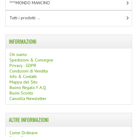
****MONDO MANCINO
[10]
LINEE SOLARI
Tutti i prodotti ...
SOLARI MONOI
LINEE VISO
INFORMAZIONI
OLI VISO
Chi siamo
INTEGRATORI FITOTERAPICI
Spedizioni & Consegne
Privacy - GDPR
LASSATIVI
Condizioni di Vendita
Info & Contatti
Mappa del Sito
$$$....SPESA LOW COST
Buono Regalo F.A.Q.
Buoni Sconto
****MONDO MANCINO
Cancella Newsletter
FORBICI
ALTRE INFORMAZIONI
CANCELLERIA
Come Ordinare
ARTICOLI PER LA CUCINA