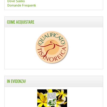
Dove Siamo
Domande Frequenti
COLTELLI SVIZZERI
PC & MOUSE
COME ACQUISTARE
PRODOTTI ASSORTITI
MARCHI
NATURA DAL MONDO
NATURLAB ITALY
MONDOMANCINO
L'ALBERO DEL COLORE
IN EVIDENZA!
MONOI DE TAHITI
INFORMAZIONI
SPEDIZIONI & COSTI