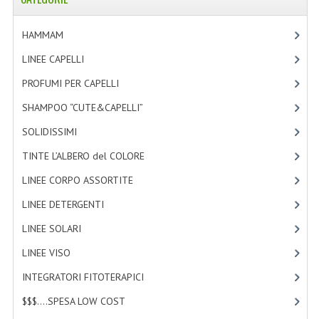
TINTE PERMANENTI ALBERODELCOLORE
HAMMAM
[2]
TINTE NATURALI ALBERO DEL COLORE
LINEE CAPELLI
[19]
HAIR CC CREAM RAVVIVA COLORE
PROFUMI PER CAPELLI
[4]
LINEE CORPO ASSORTITE
SHAMPOO “CUTE&CAPELLI”
[11]
SOLIDISSIMI
SOLIDISSIMI
[8]
TINTE L’ALBERO del COLORE
[47]
SOLIDISSIMI
LINEE CORPO ASSORTITE
[23]
LINEA ARGAN
LINEE DETERGENTI
[2]
LINEA KARITE
LINEE SOLARI
[3]
LINEA MONOI
LINEE VISO
[4]
LINEE DETERGENTI
INTEGRATORI FITOTERAPICI
[0]
$$$....SPESA LOW COST
[2]
OLI EUDERMICI LAVANTI