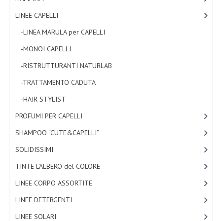
TINTE PERMANENTI ALBERODELCOLORE
LINEE CAPELLI
[19]
TINTE NATURALI ALBERO DEL COLORE
-LINEA MARULA per CAPELLI
[3]
-MONOI CAPELLI
HAIR CC CREAM RAVVIVA COLORE
[4]
-RISTRUTTURANTI NATURLAB
[7]
LINEE CORPO ASSORTITE
-TRATTAMENTO CADUTA
[1]
SOLIDISSIMI
-HAIR STYLIST
[4]
SOLIDISSIMI
PROFUMI PER CAPELLI
[4]
LINEA ARGAN
SHAMPOO “CUTE&CAPELLI”
[11]
SOLIDISSIMI
[8]
LINEA KARITE
TINTE L’ALBERO del COLORE
[47]
LINEA MONOI
LINEE CORPO ASSORTITE
[23]
LINEE DETERGENTI
LINEE DETERGENTI
[2]
OLI EUDERMICI LAVANTI
LINEE SOLARI
[3]