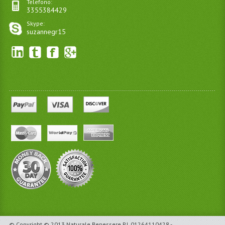
Telefono:
3355384429
Skype:
suzannegr15
© Copyright © 2013 Naturale Benessere P.I. 01264110428 -