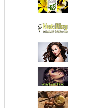
NORMATIVA PRIVACY
CONDIZIONI DI VENDITA
MAPPA DEL SITO
BUONO REGALO F.A.Q.
BUONI SCONTO
CANCELLA NEWSLETTER
BLOG
FREE-INFO
PIANTE
CORPO
VISO