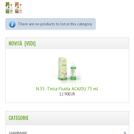
LINEA MARULA PER CAPELLI
MONOI CAPELLI
There are no products to list in this category.
RISTRUTTURANTI NATURLAB
TRATTAMENTO CADUTA
NOVITÀ [VEDI]
HAIR STYLIST
NATURFIX
PROFUMI PER CAPELLI
N.35 -Tinta Fluida ACAJOU 75 ml
SHAMPOO “CUTE&CAPELLI”
12.90EUR
SOLIDISSIMI
TINTE L’ALBERO DEL COLORE
CATEGORIE
TINTA IN CREMA 10 MINUTI
HAMMAM
[2]