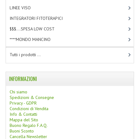
LINEE SOLARI
LINEE VISO
[4]
INTEGRATORI FITOTERAPICI
[1]
SOLARI MONOI
$$$....SPESA LOW COST
[2]
LINEE VISO
****MONDO MANCINO
[10]
OLI VISO
Tutti i prodotti ...
INTEGRATORI FITOTERAPICI
LASSATIVI
INFORMAZIONI
$$$....SPESA LOW COST
Chi siamo
****MONDO MANCINO
Spedizioni & Consegne
Privacy - GDPR
Condizioni di Vendita
FORBICI
Info & Contatti
Mappa del Sito
CANCELLERIA
Buono Regalo F.A.Q.
Buoni Sconto
ARTICOLI PER LA CUCINA
Cancella Newsletter