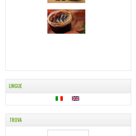
WELLNESS
CAPELLI
OLI ESSENZIALI
FITOTERAPIA NEWS
FIORI DI BACH
LINEA OK
LINGUE
MONDO MANCINO
PINTEREST
TUMBLR
TROVA
SCAMBIO LINKS
CONTATTACI