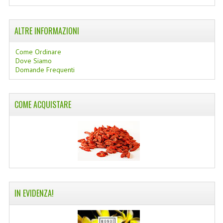
COLTELLI SVIZZERI
ALTRE INFORMAZIONI
PC & MOUSE
Come Ordinare
PRODOTTI ASSORTITI
Dove Siamo
Domande Frequenti
MARCHI
NATURA DAL MONDO
COME ACQUISTARE
NATURLAB ITALY
MONDOMANCINO
L'ALBERO DEL COLORE
MONOI DE TAHITI
IN EVIDENZA!
INFORMAZIONI
SPEDIZIONI & COSTI