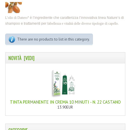
LINEA MARULA PER CAPELLI
MONOI CAPELLI
L’
olio di Dattero
* è l’ingrediente che caratterizza l’innovativa linea Nature’s di
shampoo e trattamenti per la
bellezza e vitalità delle diverse tipologie di capello
.
RISTRUTTURANTI NATURLAB
TRATTAMENTO CADUTA
There are no products to list in this category.
HAIR STYLIST
NOVITÀ [VEDI]
NATURFIX
PROFUMI PER CAPELLI
SHAMPOO “CUTE&CAPELLI”
SOLIDISSIMI
TINTA PERMANENTE IN CREMA 10 MINUTI - N. 22 CASTANO
13.90EUR
TINTE L’ALBERO DEL COLORE
TINTA IN CREMA 10 MINUTI