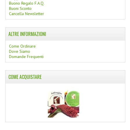
Buono Regalo F.A.Q.
Buoni Sconto
COLTELLI SVIZZERI
Cancella Newsletter
PC & MOUSE
PRODOTTI ASSORTITI
ALTRE INFORMAZIONI
MARCHI
Come Ordinare
Dove Siamo
NATURA DAL MONDO
Domande Frequenti
NATURLAB ITALY
COME ACQUISTARE
MONDOMANCINO
L'ALBERO DEL COLORE
MONOI DE TAHITI
INFORMAZIONI
SPEDIZIONI & COSTI