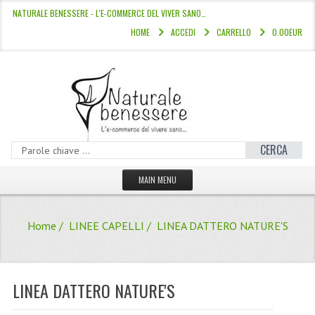
NATURALE BENESSERE - L'E-COMMERCE DEL VIVER SANO…
HOME
ACCEDI
CARRELLO
0.00EUR
CERCA
MAIN MENU
HOME
Home
/
LINEE CAPELLI
/ LINEA DATTERO NATURE'S
CATALOGO
HAMMAM
LINEA DATTERO NATURE'S
LINEE CAPELLI