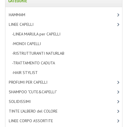
CATEGORIE
TINTE PERMANENTI ALBERODELCOLORE
HAMMAM
[2]
TINTE NATURALI ALBERO DEL COLORE
LINEE CAPELLI
[19]
HAIR CC CREAM RAVVIVA COLORE
-LINEA MARULA per CAPELLI
[3]
LINEE CORPO ASSORTITE
-MONOI CAPELLI
[4]
SOLIDISSIMI
-RISTRUTTURANTI NATURLAB
[7]
-TRATTAMENTO CADUTA
[1]
SOLIDISSIMI
-HAIR STYLIST
[4]
LINEA ARGAN
PROFUMI PER CAPELLI
[4]
LINEA KARITE
SHAMPOO “CUTE&CAPELLI”
[11]
LINEA MONOI
SOLIDISSIMI
[8]
LINEE DETERGENTI
TINTE L’ALBERO del COLORE
[47]
LINEE CORPO ASSORTITE
[23]
OLI EUDERMICI LAVANTI