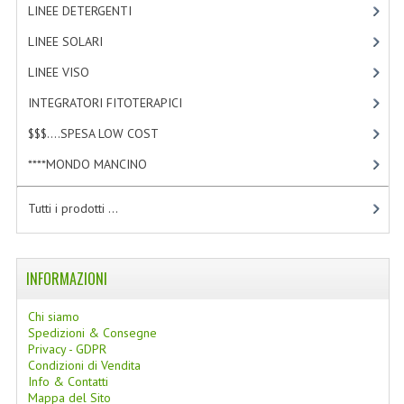
LINEE DETERGENTI
[2]
LINEE SOLARI
LINEE SOLARI
[3]
SOLARI MONOI
LINEE VISO
[4]
LINEE VISO
INTEGRATORI FITOTERAPICI
[0]
OLI VISO
$$$....SPESA LOW COST
[2]
****MONDO MANCINO
[10]
INTEGRATORI FITOTERAPICI
LASSATIVI
Tutti i prodotti ...
$$$....SPESA LOW COST
INFORMAZIONI
****MONDO MANCINO
Chi siamo
FORBICI
Spedizioni & Consegne
Privacy - GDPR
CANCELLERIA
Condizioni di Vendita
Info & Contatti
ARTICOLI PER LA CUCINA
Mappa del Sito