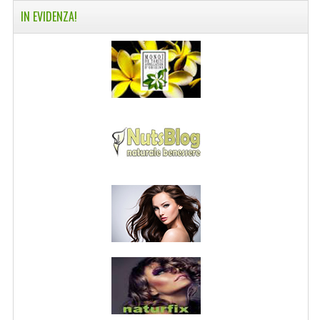
IN EVIDENZA!
NORMATIVA PRIVACY
CONDIZIONI DI VENDITA
MAPPA DEL SITO
BUONO REGALO F.A.Q.
BUONI SCONTO
CANCELLA NEWSLETTER
BLOG
FREE-INFO
PIANTE
CORPO
VISO