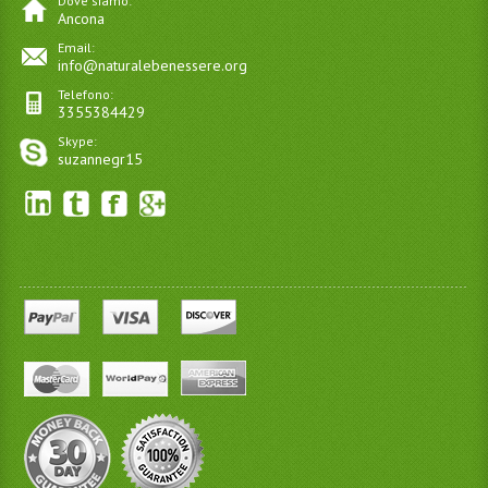
Dove siamo:
Ancona
Email:
info@naturalebenessere.org
Telefono:
3355384429
Skype:
suzannegr15