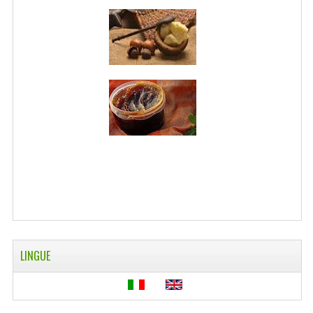
WELLNESS
CAPELLI
OLI ESSENZIALI
FITOTERAPIA NEWS
FIORI DI BACH
LINEA OK
MONDO MANCINO
PINTEREST
LINGUE
TUMBLR
SCAMBIO LINKS
CONTATTACI