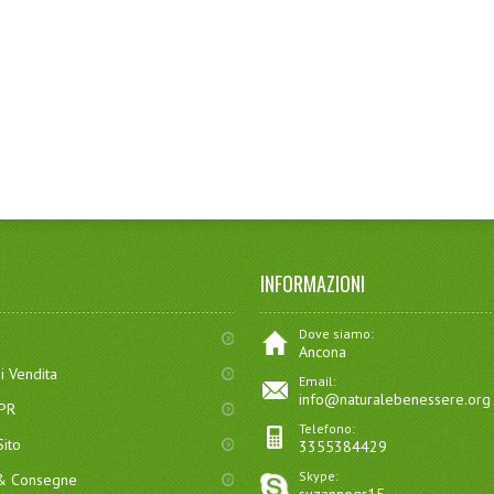
INFORMAZIONI
Dove siamo:
Ancona
i Vendita
Email:
info@naturalebenessere.org
DPR
Telefono:
ito
3355384429
Skype:
 & Consegne