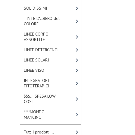
SOLIDISSIMI
[8]
TINTE L’ALBERO del
COLORE
[47]
LINEE CORPO
ASSORTITE
[23]
LINEE DETERGENTI
[2]
LINEE SOLARI
[3]
LINEE VISO
[4]
INTEGRATORI
FITOTERAPICI
[0]
$$$....SPESA LOW
COST
[2]
****MONDO
MANCINO
[10]
Tutti i prodotti ...