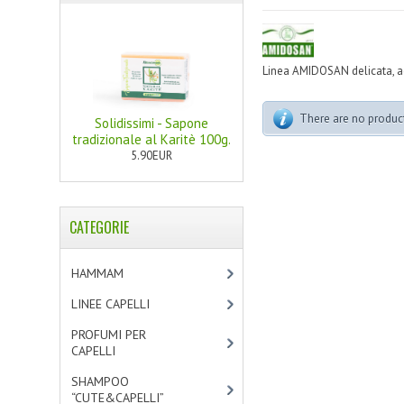
Linea AMIDOSAN delicata, ada
There are no products
Solidissimi - Sapone
tradizionale al Karitè 100g.
5.90EUR
CATEGORIE
HAMMAM
[2]
LINEE CAPELLI
[19]
PROFUMI PER
CAPELLI
[4]
SHAMPOO
“CUTE&CAPELLI”
[11]