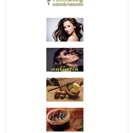
NORMATIVA PRIVACY
CONDIZIONI DI VENDITA
MAPPA DEL SITO
BUONO REGALO F.A.Q.
BUONI SCONTO
CANCELLA NEWSLETTER
BLOG
FREE-INFO
PIANTE
CORPO
VISO