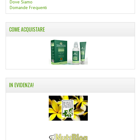
Dove Siamo
Domande Frequenti
COLTELLI SVIZZERI
PC & MOUSE
COME ACQUISTARE
PRODOTTI ASSORTITI
MARCHI
NATURA DAL MONDO
NATURLAB ITALY
IN EVIDENZA!
MONDOMANCINO
L'ALBERO DEL COLORE
MONOI DE TAHITI
INFORMAZIONI
SPEDIZIONI & COSTI