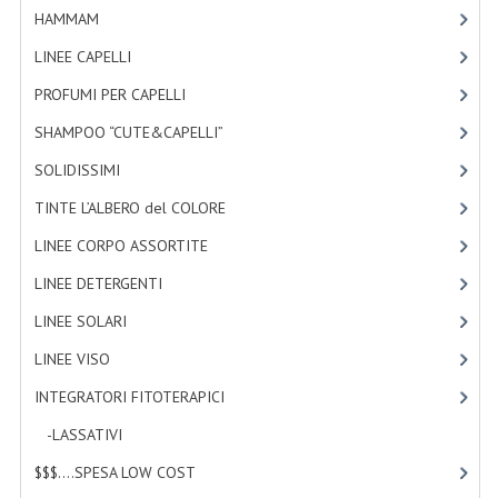
HAMMAM
[2]
TINTE PERMANENTI ALBERODELCOLORE
LINEE CAPELLI
[19]
TINTE NATURALI ALBERO DEL COLORE
PROFUMI PER CAPELLI
[4]
HAIR CC CREAM RAVVIVA COLORE
SHAMPOO “CUTE&CAPELLI”
[11]
LINEE CORPO ASSORTITE
SOLIDISSIMI
[8]
SOLIDISSIMI
TINTE L’ALBERO del COLORE
[47]
LINEE CORPO ASSORTITE
[23]
SOLIDISSIMI
LINEE DETERGENTI
[2]
LINEA ARGAN
LINEE SOLARI
[3]
LINEA KARITE
LINEE VISO
[4]
LINEA MONOI
INTEGRATORI FITOTERAPICI
[1]
LINEE DETERGENTI
-LASSATIVI
[1]
$$$....SPESA LOW COST
[2]
OLI EUDERMICI LAVANTI