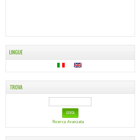
WELLNESS
CAPELLI
OLI ESSENZIALI
FITOTERAPIA NEWS
LINGUE
FIORI DI BACH
LINEA OK
TROVA
MONDO MANCINO
PINTEREST
TUMBLR
Ricerca Avanzata
SCAMBIO LINKS
CONTATTACI