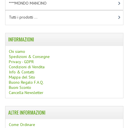
****MONDO MANCINO
[10]
LINEE SOLARI
Tutti i prodotti ...
SOLARI MONOI
LINEE VISO
INFORMAZIONI
OLI VISO
Chi siamo
INTEGRATORI FITOTERAPICI
Spedizioni & Consegne
Privacy - GDPR
LASSATIVI
Condizioni di Vendita
Info & Contatti
Mappa del Sito
$$$....SPESA LOW COST
Buono Regalo F.A.Q.
Buoni Sconto
****MONDO MANCINO
Cancella Newsletter
FORBICI
ALTRE INFORMAZIONI
CANCELLERIA
Come Ordinare
ARTICOLI PER LA CUCINA