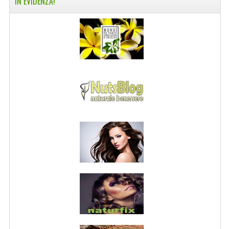
IN EVIDENZA!
NORMATIVA PRIVACY
CONDIZIONI DI VENDITA
MAPPA DEL SITO
BUONO REGALO F.A.Q.
BUONI SCONTO
CANCELLA NEWSLETTER
BLOG
FREE-INFO
PIANTE
CORPO
VISO