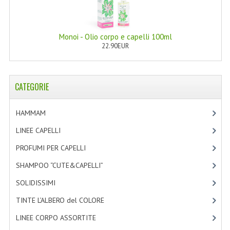
TINTE PERMANENTI ALBERODELCOLORE
TINTE NATURALI ALBERO DEL COLORE
Monoi - Olio corpo e capelli 100ml
22.90EUR
HAIR CC CREAM RAVVIVA COLORE
LINEE CORPO ASSORTITE
CATEGORIE
SOLIDISSIMI
HAMMAM
[2]
SOLIDISSIMI
LINEE CAPELLI
[19]
LINEA ARGAN
PROFUMI PER CAPELLI
[4]
LINEA KARITE
SHAMPOO “CUTE&CAPELLI”
[11]
LINEA MONOI
SOLIDISSIMI
[8]
LINEE DETERGENTI
TINTE L’ALBERO del COLORE
[47]
LINEE CORPO ASSORTITE
[23]
OLI EUDERMICI LAVANTI