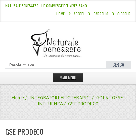
NATURALE BENESSERE - L'E-COMMERCE DEL VIVER SANO…
HOME
ACCEDI
CARRELLO
0.00EUR
CERCA
MAIN MENU
HOME
Home
/
INTEGRATORI FITOTERAPICI
/
GOLA-TOSSE-
CATALOGO
INFLUENZA
/ GSE PRODECO
HAMMAM
LINEE CAPELLI
GSE PRODECO