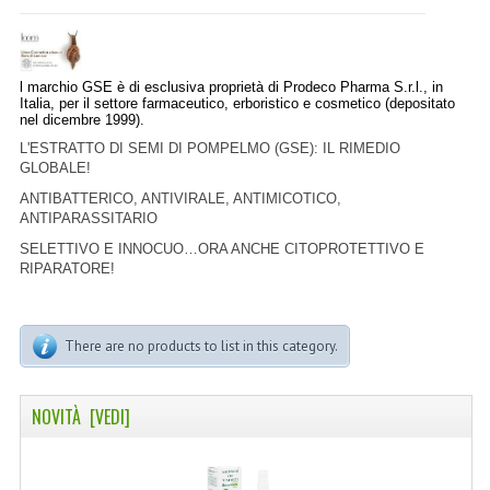
LINEA MARULA PER CAPELLI
MONOI CAPELLI
l marchio GSE è di esclusiva proprietà di Prodeco Pharma S.r.l., in
RISTRUTTURANTI NATURLAB
Italia, per il settore farmaceutico, erboristico e cosmetico (depositato
nel dicembre 1999).
TRATTAMENTO CADUTA
L'ESTRATTO DI SEMI DI POMPELMO (GSE): IL RIMEDIO
GLOBALE!
HAIR STYLIST
ANTIBATTERICO, ANTIVIRALE, ANTIMICOTICO,
ANTIPARASSITARIO
NATURFIX
SELETTIVO E INNOCUO…ORA ANCHE CITOPROTETTIVO E
RIPARATORE!
PROFUMI PER CAPELLI
SHAMPOO “CUTE&CAPELLI”
There are no products to list in this category.
SOLIDISSIMI
NOVITÀ [VEDI]
TINTE L’ALBERO DEL COLORE
TINTA IN CREMA 10 MINUTI