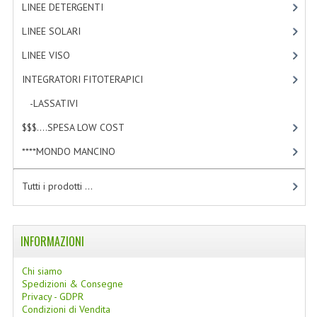
LINEE DETERGENTI
[2]
LINEE SOLARI
LINEE SOLARI
[3]
SOLARI MONOI
LINEE VISO
[4]
LINEE VISO
INTEGRATORI FITOTERAPICI
[1]
-LASSATIVI
[1]
OLI VISO
$$$....SPESA LOW COST
[2]
INTEGRATORI FITOTERAPICI
****MONDO MANCINO
[10]
LASSATIVI
Tutti i prodotti ...
$$$....SPESA LOW COST
****MONDO MANCINO
INFORMAZIONI
FORBICI
Chi siamo
CANCELLERIA
Spedizioni & Consegne
Privacy - GDPR
ARTICOLI PER LA CUCINA
Condizioni di Vendita