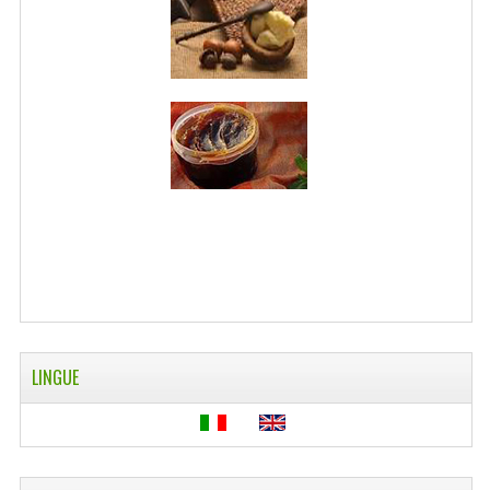
WELLNESS
CAPELLI
OLI ESSENZIALI
FITOTERAPIA NEWS
FIORI DI BACH
LINEA OK
MONDO MANCINO
PINTEREST
LINGUE
TUMBLR
SCAMBIO LINKS
CONTATTACI