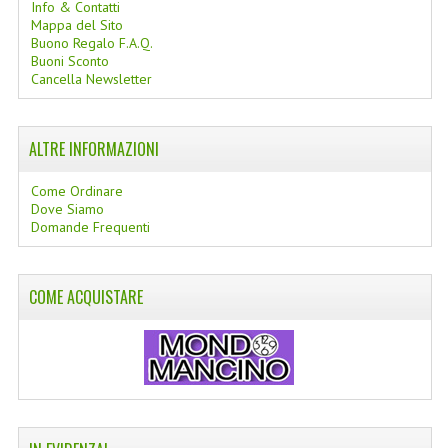
Info & Contatti
Mappa del Sito
COLTELLI SVIZZERI
Buono Regalo F.A.Q.
Buoni Sconto
PC & MOUSE
Cancella Newsletter
PRODOTTI ASSORTITI
ALTRE INFORMAZIONI
MARCHI
Come Ordinare
NATURA DAL MONDO
Dove Siamo
Domande Frequenti
NATURLAB ITALY
MONDOMANCINO
COME ACQUISTARE
L'ALBERO DEL COLORE
MONOI DE TAHITI
INFORMAZIONI
SPEDIZIONI & COSTI