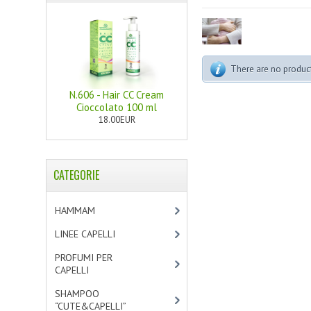
There are no products
N.606 - Hair CC Cream
Cioccolato 100 ml
18.00EUR
CATEGORIE
HAMMAM
[2]
LINEE CAPELLI
[19]
PROFUMI PER
CAPELLI
[4]
SHAMPOO
“CUTE&CAPELLI”
[11]