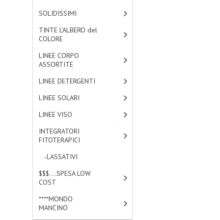
SOLIDISSIMI
[8]
TINTE L’ALBERO del
COLORE
[47]
LINEE CORPO
ASSORTITE
[23]
LINEE DETERGENTI
[2]
LINEE SOLARI
[3]
LINEE VISO
[4]
INTEGRATORI
FITOTERAPICI
[0]
-LASSATIVI
[0]
$$$....SPESA LOW
COST
[2]
****MONDO
MANCINO
[10]