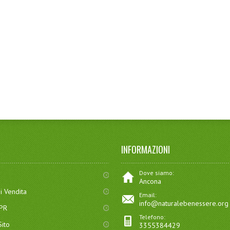
INFORMAZIONI
Dove siamo:
Ancona
i Vendita
Email:
info@naturalebenessere.org
DPR
Telefono:
ito
3355384429