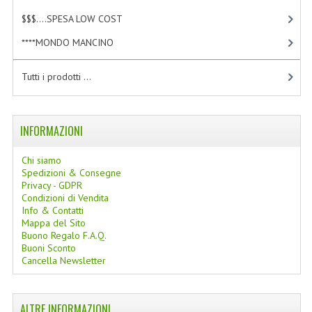
LINEE SOLARI
$$$....SPESA LOW COST
[2]
****MONDO MANCINO
[10]
SOLARI MONOI
LINEE VISO
Tutti i prodotti ...
OLI VISO
INFORMAZIONI
INTEGRATORI FITOTERAPICI
Chi siamo
LASSATIVI
Spedizioni & Consegne
Privacy - GDPR
$$$....SPESA LOW COST
Condizioni di Vendita
Info & Contatti
****MONDO MANCINO
Mappa del Sito
Buono Regalo F.A.Q.
FORBICI
Buoni Sconto
Cancella Newsletter
CANCELLERIA
ARTICOLI PER LA CUCINA
ALTRE INFORMAZIONI