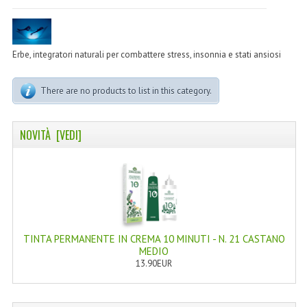
LINEA MARULA PER CAPELLI
MONOI CAPELLI
Erbe, integratori naturali per combattere stress, insonnia e stati ansiosi
RISTRUTTURANTI NATURLAB
There are no products to list in this category.
TRATTAMENTO CADUTA
HAIR STYLIST
NOVITÀ [VEDI]
NATURFIX
PROFUMI PER CAPELLI
SHAMPOO “CUTE&CAPELLI”
SOLIDISSIMI
TINTA PERMANENTE IN CREMA 10 MINUTI - N. 21 CASTANO
MEDIO
TINTE L’ALBERO DEL COLORE
13.90EUR
TINTA IN CREMA 10 MINUTI