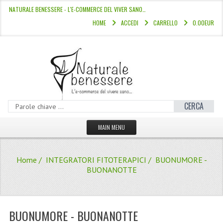
NATURALE BENESSERE - L'E-COMMERCE DEL VIVER SANO…
HOME
ACCEDI
CARRELLO
0.00EUR
CERCA
MAIN MENU
HOME
Home
/
INTEGRATORI FITOTERAPICI
/ BUONUMORE -
CATALOGO
BUONANOTTE
HAMMAM
LINEE CAPELLI
BUONUMORE - BUONANOTTE