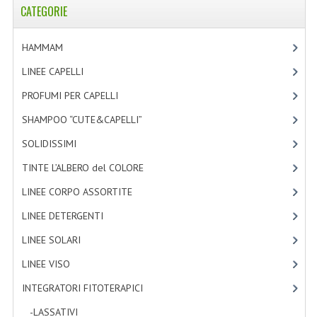
CATEGORIE
TINTE PERMANENTI ALBERODELCOLORE
TINTE NATURALI ALBERO DEL COLORE
HAMMAM
[2]
HAIR CC CREAM RAVVIVA COLORE
LINEE CAPELLI
[19]
PROFUMI PER CAPELLI
[4]
LINEE CORPO ASSORTITE
SHAMPOO “CUTE&CAPELLI”
[11]
SOLIDISSIMI
SOLIDISSIMI
[8]
SOLIDISSIMI
TINTE L’ALBERO del COLORE
[47]
LINEA ARGAN
LINEE CORPO ASSORTITE
[23]
LINEE DETERGENTI
[2]
LINEA KARITE
LINEE SOLARI
[3]
LINEA MONOI
LINEE VISO
[4]
LINEE DETERGENTI
INTEGRATORI FITOTERAPICI
[0]
OLI EUDERMICI LAVANTI
-LASSATIVI
[0]