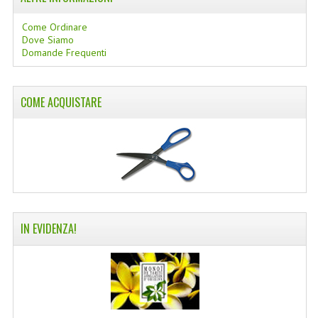
COLTELLI SVIZZERI
Come Ordinare
Dove Siamo
PC & MOUSE
Domande Frequenti
PRODOTTI ASSORTITI
COME ACQUISTARE
MARCHI
NATURA DAL MONDO
NATURLAB ITALY
MONDOMANCINO
L'ALBERO DEL COLORE
IN EVIDENZA!
MONOI DE TAHITI
INFORMAZIONI
SPEDIZIONI & COSTI