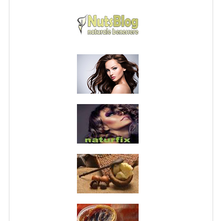
NORMATIVA PRIVACY
CONDIZIONI DI VENDITA
MAPPA DEL SITO
BUONO REGALO F.A.Q.
BUONI SCONTO
CANCELLA NEWSLETTER
BLOG
FREE-INFO
PIANTE
CORPO
VISO