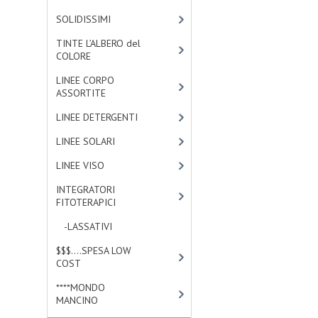
SOLIDISSIMI
[8]
TINTE L’ALBERO del
COLORE
[47]
LINEE CORPO
ASSORTITE
[23]
LINEE DETERGENTI
[2]
LINEE SOLARI
[3]
LINEE VISO
[4]
INTEGRATORI
FITOTERAPICI
[1]
-LASSATIVI
[1]
$$$....SPESA LOW
COST
[2]
****MONDO
MANCINO
[10]