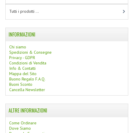
LINEE SOLARI
Tutti i prodotti ...
SOLARI MONOI
LINEE VISO
INFORMAZIONI
OLI VISO
Chi siamo
Spedizioni & Consegne
INTEGRATORI FITOTERAPICI
Privacy - GDPR
Condizioni di Vendita
Info & Contatti
LASSATIVI
Mappa del Sito
Buono Regalo F.A.Q.
$$$....SPESA LOW COST
Buoni Sconto
Cancella Newsletter
****MONDO MANCINO
FORBICI
ALTRE INFORMAZIONI
CANCELLERIA
Come Ordinare
Dove Siamo
ARTICOLI PER LA CUCINA