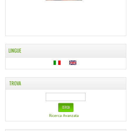
WELLNESS
CAPELLI
OLI ESSENZIALI
FITOTERAPIA NEWS
LINGUE
FIORI DI BACH
LINEA OK
MONDO MANCINO
TROVA
PINTEREST
TUMBLR
Ricerca Avanzata
SCAMBIO LINKS
CONTATTACI