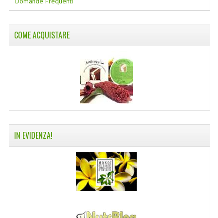
Domande Frequenti
COLTELLI SVIZZERI
COME ACQUISTARE
PC & MOUSE
PRODOTTI ASSORTITI
MARCHI
NATURA DAL MONDO
NATURLAB ITALY
IN EVIDENZA!
MONDOMANCINO
L'ALBERO DEL COLORE
MONOI DE TAHITI
INFORMAZIONI
SPEDIZIONI & COSTI