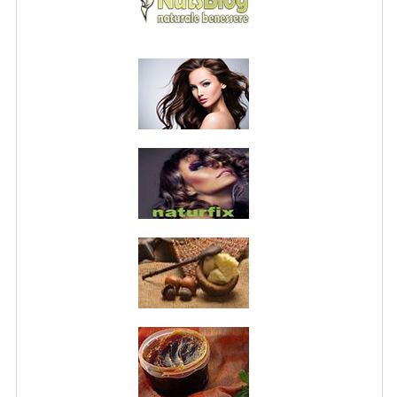
NORMATIVA PRIVACY
CONDIZIONI DI VENDITA
MAPPA DEL SITO
BUONO REGALO F.A.Q.
BUONI SCONTO
CANCELLA NEWSLETTER
BLOG
FREE-INFO
PIANTE
CORPO
VISO