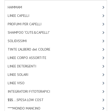
TINTE PERMANENTI ALBERODELCOLORE
HAMMAM
[2]
TINTE NATURALI ALBERO DEL COLORE
LINEE CAPELLI
[19]
PROFUMI PER CAPELLI
[4]
HAIR CC CREAM RAVVIVA COLORE
SHAMPOO “CUTE&CAPELLI”
[11]
LINEE CORPO ASSORTITE
SOLIDISSIMI
[8]
SOLIDISSIMI
TINTE L’ALBERO del COLORE
[47]
SOLIDISSIMI
LINEE CORPO ASSORTITE
[23]
LINEA ARGAN
LINEE DETERGENTI
[2]
LINEE SOLARI
[3]
LINEA KARITE
LINEE VISO
[4]
LINEA MONOI
INTEGRATORI FITOTERAPICI
[0]
LINEE DETERGENTI
$$$....SPESA LOW COST
[2]
OLI EUDERMICI LAVANTI
****MONDO MANCINO
[10]