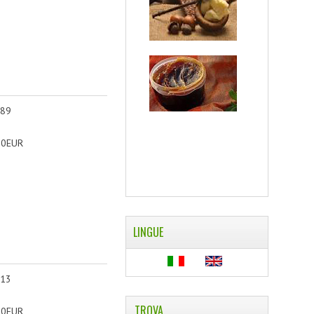
 89
90EUR
LINGUE
 13
TROVA
90EUR