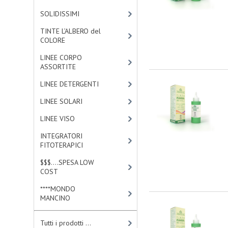
SOLIDISSIMI
[8]
TINTE L’ALBERO del
COLORE
[47]
LINEE CORPO
ASSORTITE
[23]
LINEE DETERGENTI
[2]
LINEE SOLARI
[3]
LINEE VISO
[4]
INTEGRATORI
FITOTERAPICI
[0]
$$$....SPESA LOW
COST
[2]
****MONDO
MANCINO
[10]
Tutti i prodotti ...