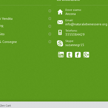
Dove siamo:
Ancona
i Vendita
Email:
info@naturalebenessere.org
DPR
Telefono:
ito
3355384429
Skype:
 & Consegne
suzannegr15
Zen Cart