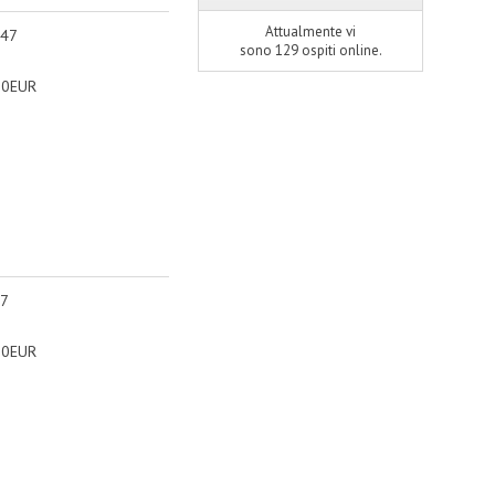
Attualmente vi
 47
sono 129 ospiti online.
90EUR
 7
90EUR