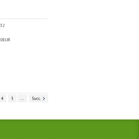
 32
90EUR
4
5
...
Succ.