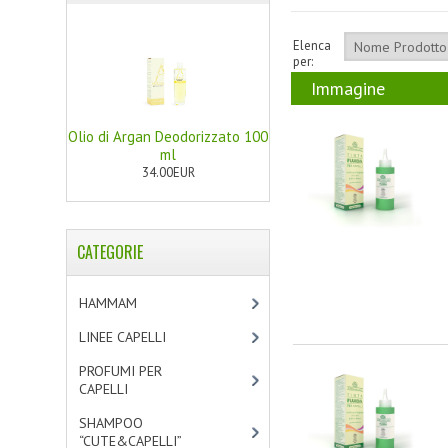
Elenca
per:
Immagine
Olio di Argan Deodorizzato 100
ml
34.00EUR
CATEGORIE
HAMMAM
[2]
LINEE CAPELLI
[19]
PROFUMI PER
CAPELLI
[4]
SHAMPOO
“CUTE&CAPELLI”
[11]