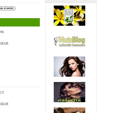
 46
90EUR
 25
90EUR