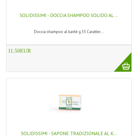
NORMATIVA PRIVACY
SOLIDISSIMI - DOCCIA SHAMPOO SOLIDO AL ...
CONDIZIONI DI VENDITA
Doccia shampoo al karitè g.55 Caratter...
MAPPA DEL SITO
BUONO REGALO F.A.Q.
11.50EUR
BUONI SCONTO
CANCELLA NEWSLETTER
BLOG
FREE-INFO
PIANTE
CORPO
SOLIDISSIMI - SAPONE TRADIZIONALE AL K...
VISO