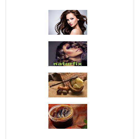
NORMATIVA PRIVACY
CONDIZIONI DI VENDITA
MAPPA DEL SITO
BUONO REGALO F.A.Q.
BUONI SCONTO
CANCELLA NEWSLETTER
BLOG
FREE-INFO
PIANTE
CORPO
VISO