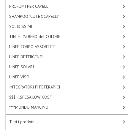
TINTE PERMANENTI ALBERODELCOLORE
PROFUMI PER CAPELLI
[4]
SHAMPOO “CUTE&CAPELLI”
[11]
TINTE NATURALI ALBERO DEL COLORE
SOLIDISSIMI
[8]
HAIR CC CREAM RAVVIVA COLORE
TINTE L’ALBERO del COLORE
[47]
LINEE CORPO ASSORTITE
LINEE CORPO ASSORTITE
[23]
SOLIDISSIMI
LINEE DETERGENTI
[2]
SOLIDISSIMI
LINEE SOLARI
[3]
LINEE VISO
[4]
LINEA ARGAN
INTEGRATORI FITOTERAPICI
[1]
LINEA KARITE
$$$....SPESA LOW COST
[2]
LINEA MONOI
****MONDO MANCINO
[10]
LINEE DETERGENTI
Tutti i prodotti ...
OLI EUDERMICI LAVANTI