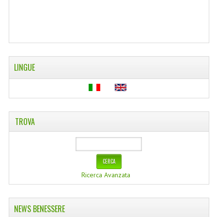
WELLNESS
CAPELLI
OLI ESSENZIALI
LINGUE
FITOTERAPIA NEWS
FIORI DI BACH
LINEA OK
TROVA
MONDO MANCINO
PINTEREST
Ricerca Avanzata
TUMBLR
SCAMBIO LINKS
NEWS BENESSERE
CONTATTACI