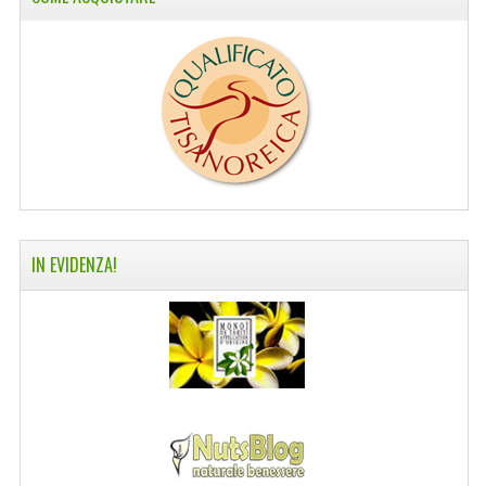
COLTELLI SVIZZERI
PC & MOUSE
PRODOTTI ASSORTITI
MARCHI
NATURA DAL MONDO
NATURLAB ITALY
IN EVIDENZA!
MONDOMANCINO
L'ALBERO DEL COLORE
MONOI DE TAHITI
INFORMAZIONI
SPEDIZIONI & COSTI