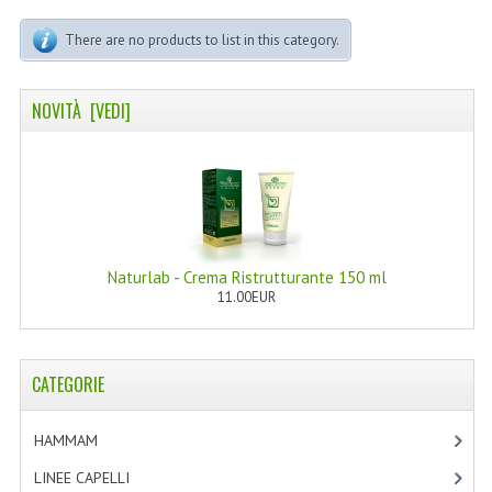
LINEA MARULA PER CAPELLI
There are no products to list in this category.
MONOI CAPELLI
RISTRUTTURANTI NATURLAB
NOVITÀ [VEDI]
TRATTAMENTO CADUTA
HAIR STYLIST
NATURFIX
Naturlab - Crema Ristrutturante 150 ml
PROFUMI PER CAPELLI
11.00EUR
SHAMPOO “CUTE&CAPELLI”
SOLIDISSIMI
CATEGORIE
TINTE L’ALBERO DEL COLORE
HAMMAM
[2]
TINTA IN CREMA 10 MINUTI
LINEE CAPELLI
[19]