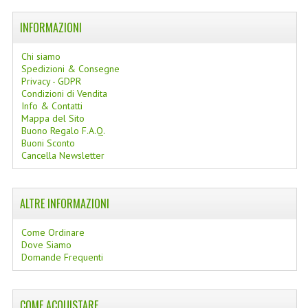
LINEE SOLARI
INFORMAZIONI
SOLARI MONOI
Chi siamo
Spedizioni & Consegne
LINEE VISO
Privacy - GDPR
Condizioni di Vendita
OLI VISO
Info & Contatti
Mappa del Sito
INTEGRATORI FITOTERAPICI
Buono Regalo F.A.Q.
Buoni Sconto
Cancella Newsletter
LASSATIVI
$$$....SPESA LOW COST
ALTRE INFORMAZIONI
****MONDO MANCINO
Come Ordinare
FORBICI
Dove Siamo
Domande Frequenti
CANCELLERIA
ARTICOLI PER LA CUCINA
COME ACQUISTARE