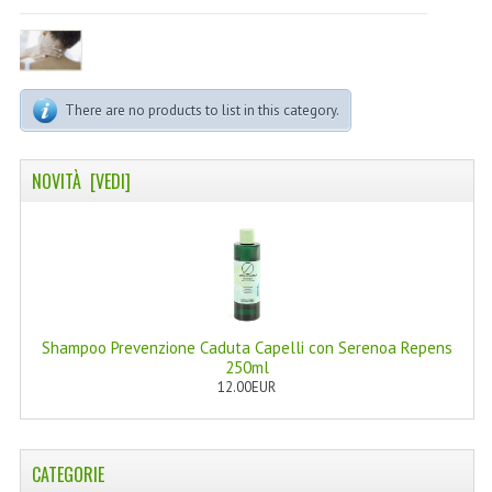
LINEA MARULA PER CAPELLI
MONOI CAPELLI
RISTRUTTURANTI NATURLAB
There are no products to list in this category.
TRATTAMENTO CADUTA
NOVITÀ [VEDI]
HAIR STYLIST
NATURFIX
PROFUMI PER CAPELLI
SHAMPOO “CUTE&CAPELLI”
Shampoo Prevenzione Caduta Capelli con Serenoa Repens
250ml
SOLIDISSIMI
12.00EUR
TINTE L’ALBERO DEL COLORE
TINTA IN CREMA 10 MINUTI
CATEGORIE