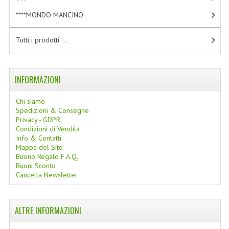
LINEE SOLARI
****MONDO MANCINO
[10]
SOLARI MONOI
Tutti i prodotti ...
LINEE VISO
OLI VISO
INFORMAZIONI
INTEGRATORI FITOTERAPICI
Chi siamo
Spedizioni & Consegne
LASSATIVI
Privacy - GDPR
Condizioni di Vendita
Info & Contatti
$$$....SPESA LOW COST
Mappa del Sito
Buono Regalo F.A.Q.
****MONDO MANCINO
Buoni Sconto
Cancella Newsletter
FORBICI
CANCELLERIA
ALTRE INFORMAZIONI
ARTICOLI PER LA CUCINA