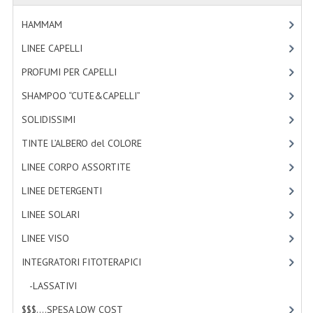
TINTE PERMANENTI ALBERODELCOLORE
HAMMAM
[2]
TINTE NATURALI ALBERO DEL COLORE
LINEE CAPELLI
[19]
HAIR CC CREAM RAVVIVA COLORE
PROFUMI PER CAPELLI
[4]
SHAMPOO “CUTE&CAPELLI”
[11]
LINEE CORPO ASSORTITE
SOLIDISSIMI
[8]
SOLIDISSIMI
TINTE L’ALBERO del COLORE
[47]
SOLIDISSIMI
LINEE CORPO ASSORTITE
[23]
LINEA ARGAN
LINEE DETERGENTI
[2]
LINEA KARITE
LINEE SOLARI
[3]
LINEE VISO
[4]
LINEA MONOI
INTEGRATORI FITOTERAPICI
[0]
LINEE DETERGENTI
-LASSATIVI
[0]
OLI EUDERMICI LAVANTI
$$$....SPESA LOW COST
[2]