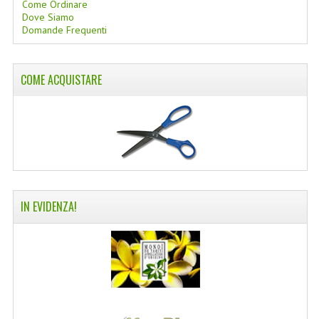
Come Ordinare
Dove Siamo
COLTELLI SVIZZERI
Domande Frequenti
PC & MOUSE
COME ACQUISTARE
PRODOTTI ASSORTITI
MARCHI
NATURA DAL MONDO
NATURLAB ITALY
MONDOMANCINO
IN EVIDENZA!
L'ALBERO DEL COLORE
MONOI DE TAHITI
INFORMAZIONI
SPEDIZIONI & COSTI