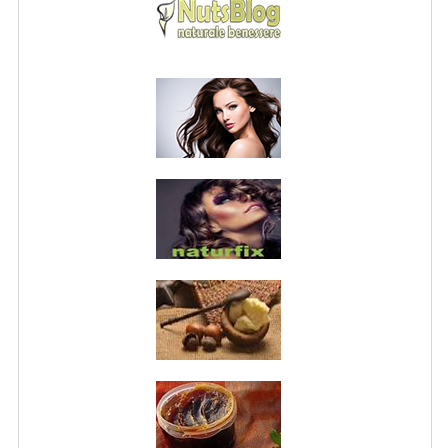
NORMATIVA PRIVACY
CONDIZIONI DI VENDITA
MAPPA DEL SITO
BUONO REGALO F.A.Q.
BUONI SCONTO
CANCELLA NEWSLETTER
BLOG
FREE-INFO
PIANTE
CORPO
VISO