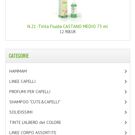
NORMATIVA PRIVACY
CONDIZIONI DI VENDITA
N.21 -Tinta Fluida CASTANO MEDIO 75 ml
12.90EUR
MAPPA DEL SITO
BUONO REGALO F.A.Q.
CATEGORIE
BUONI SCONTO
HAMMAM
[2]
CANCELLA NEWSLETTER
LINEE CAPELLI
[19]
BLOG
PROFUMI PER CAPELLI
[4]
FREE-INFO
SHAMPOO “CUTE&CAPELLI”
[11]
PIANTE
SOLIDISSIMI
[8]
CORPO
TINTE L’ALBERO del COLORE
[47]
LINEE CORPO ASSORTITE
[23]
VISO