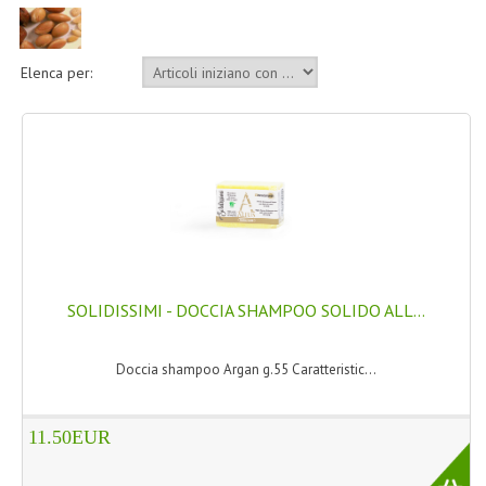
LINEA MARULA PER CAPELLI
MONOI CAPELLI
Elenca per:
RISTRUTTURANTI NATURLAB
TRATTAMENTO CADUTA
HAIR STYLIST
NATURFIX
PROFUMI PER CAPELLI
SOLIDISSIMI - DOCCIA SHAMPOO SOLIDO ALL...
SHAMPOO “CUTE&CAPELLI”
Doccia shampoo Argan g.55 Caratteristic...
SOLIDISSIMI
TINTE L’ALBERO DEL COLORE
11.50EUR
TINTA IN CREMA 10 MINUTI