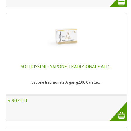
TINTE PERMANENTI ALBERODELCOLORE
TINTE NATURALI ALBERO DEL COLORE
HAIR CC CREAM RAVVIVA COLORE
LINEE CORPO ASSORTITE
SOLIDISSIMI
SOLIDISSIMI
SOLIDISSIMI - SAPONE TRADIZIONALE ALL'...
LINEA ARGAN
Sapone tradizionale Argan g.100 Caratte...
LINEA KARITE
5.90EUR
LINEA MONOI
LINEE DETERGENTI
OLI EUDERMICI LAVANTI