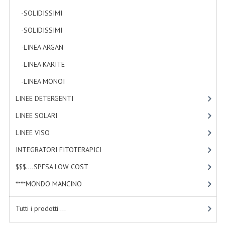
-SOLIDISSIMI
[0]
WELLNESS
-SOLIDISSIMI
[0]
CAPELLI
-LINEA ARGAN
[4]
OLI ESSENZIALI
-LINEA KARITE
[7]
FITOTERAPIA NEWS
-LINEA MONOI
[12]
LINEE DETERGENTI
[2]
FIORI DI BACH
LINEE SOLARI
[3]
LINEA OK
LINEE VISO
[4]
MONDO MANCINO
INTEGRATORI FITOTERAPICI
[1]
PINTEREST
$$$....SPESA LOW COST
[2]
TUMBLR
****MONDO MANCINO
[10]
SCAMBIO LINKS
Tutti i prodotti ...
CONTATTACI