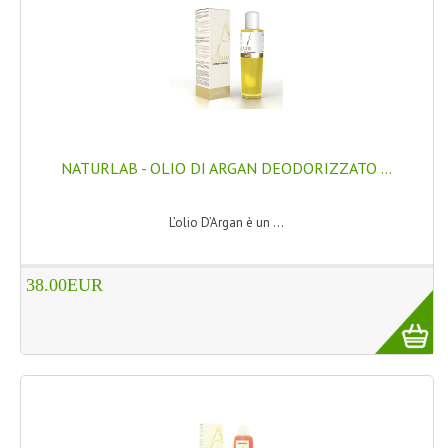
LINEE SOLARI
SOLARI MONOI
LINEE VISO
OLI VISO
NATURLAB - OLIO DI ARGAN DEODORIZZATO ...
INTEGRATORI FITOTERAPICI
L’olio D’Argan è un ...
LASSATIVI
$$$....SPESA LOW COST
38.00EUR
****MONDO MANCINO
FORBICI
CANCELLERIA
ARTICOLI PER LA CUCINA