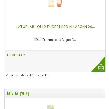
COLTELLI SVIZZERI
PC & MOUSE
NATURLAB - OLIO EUDERMICO ALL'ARGAN 20...
PRODOTTI ASSORTITI
MARCHI
L’Olio Eudermico da Bagno è...
NATURA DAL MONDO
18.00EUR
NATURLAB ITALY
MONDOMANCINO
Visualizzati da
1
a
4
(di
4
articoli)
L'ALBERO DEL COLORE
MONOI DE TAHITI
NOVITÀ [VEDI]
INFORMAZIONI
SPEDIZIONI & COSTI