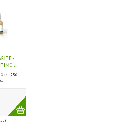
RITÈ -
IMO ...
O ml. 250
...
coli)