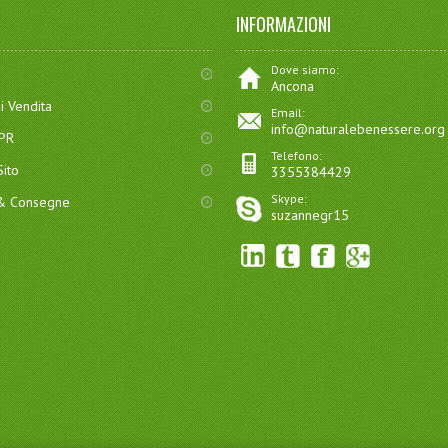
INFORMAZIONI
Dove siamo:
Ancona
i Vendita
Email:
info@naturalebenessere.org
DPR
Telefono:
ito
3355384429
Skype:
 & Consegne
suzannegr15