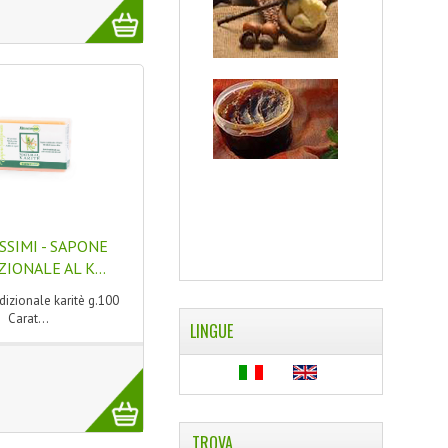
SSIMI - SAPONE
IONALE AL K...
dizionale karitè g.100
Carat...
LINGUE
TROVA