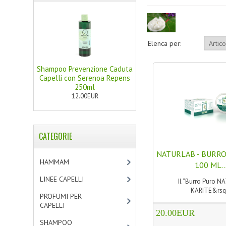
Elenca per:
Shampoo Prevenzione Caduta
Capelli con Serenoa Repens
250ml
12.00EUR
CATEGORIE
NATURLAB - BURRO
HAMMAM
[2]
100 ML..
LINEE CAPELLI
[19]
Il “Burro Puro N
KARITE&rsq.
PROFUMI PER
CAPELLI
[4]
20.00EUR
SHAMPOO