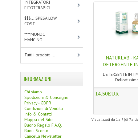
INTEGRATORI
FITOTERAPICI
[0]
$$$....SPESA LOW
COST
[2]
****MONDO
MANCINO
[10]
Tutti i prodotti ...
NATURLAB - KA
DETERGENTE INT
DETERGENTE INTIM
INFORMAZIONI
Delicatissimo
Chi siamo
14.50EUR
Spedizioni & Consegne
Privacy - GDPR
Condizioni di Vendita
Info & Contatti
Mappa del Sito
Visualizzati da
1
a
7
(di
7
arti
Buono Regalo F.A.Q.
Buoni Sconto
Cancella Newsletter