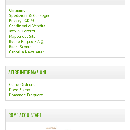
COLTELLI SVIZZERI
Chi siamo
Spedizioni & Consegne
PC & MOUSE
Privacy - GDPR
Condizioni di Vendita
Info & Contatti
PRODOTTI ASSORTITI
Mappa del Sito
Buono Regalo F.A.Q.
MARCHI
Buoni Sconto
Cancella Newsletter
NATURA DAL MONDO
NATURLAB ITALY
ALTRE INFORMAZIONI
MONDOMANCINO
Come Ordinare
Dove Siamo
L'ALBERO DEL COLORE
Domande Frequenti
MONOI DE TAHITI
COME ACQUISTARE
INFORMAZIONI
SPEDIZIONI & COSTI