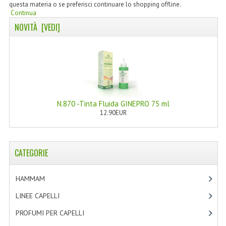
questa materia o se preferisci continuare lo shopping offline.
TINTE PERMANENTI ALBERODELCOLORE
Continua
NOVITÀ [VEDI]
TINTE NATURALI ALBERO DEL COLORE
HAIR CC CREAM RAVVIVA COLORE
LINEE CORPO ASSORTITE
SOLIDISSIMI
N.870 -Tinta Fluida GINEPRO 75 ml
SOLIDISSIMI
12.90EUR
LINEA ARGAN
CATEGORIE
LINEA KARITE
LINEA MONOI
HAMMAM
[2]
LINEE DETERGENTI
LINEE CAPELLI
[19]
PROFUMI PER CAPELLI
[4]
OLI EUDERMICI LAVANTI