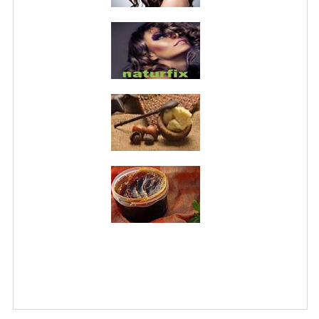
WELLNESS
CAPELLI
OLI ESSENZIALI
FITOTERAPIA NEWS
FIORI DI BACH
LINEA OK
MONDO MANCINO
PINTEREST
TUMBLR
SCAMBIO LINKS
CONTATTACI