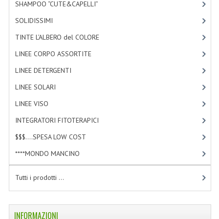
SHAMPOO “CUTE&CAPELLI”
[11]
LINEE SOLARI
SOLIDISSIMI
[8]
SOLARI MONOI
TINTE L’ALBERO del COLORE
[47]
LINEE VISO
LINEE CORPO ASSORTITE
[23]
LINEE DETERGENTI
[2]
OLI VISO
LINEE SOLARI
[3]
INTEGRATORI FITOTERAPICI
LINEE VISO
[4]
LASSATIVI
INTEGRATORI FITOTERAPICI
[0]
$$$....SPESA LOW COST
$$$....SPESA LOW COST
[2]
****MONDO MANCINO
****MONDO MANCINO
[10]
FORBICI
Tutti i prodotti ...
CANCELLERIA
ARTICOLI PER LA CUCINA
INFORMAZIONI