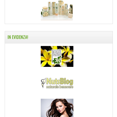
NORMATIVA PRIVACY
CONDIZIONI DI VENDITA
MAPPA DEL SITO
IN EVIDENZA!
BUONO REGALO F.A.Q.
BUONI SCONTO
CANCELLA NEWSLETTER
BLOG
FREE-INFO
PIANTE
CORPO
VISO