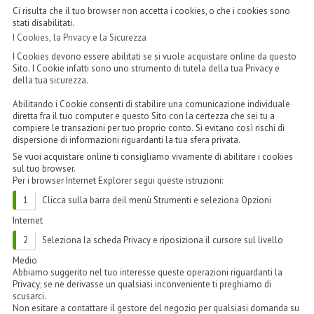
LINEA MARULA PER CAPELLI
Ci risulta che il tuo browser non accetta i cookies, o che i cookies sono
stati disabilitati.
MONOI CAPELLI
I Cookies, la Privacy e la Sicurezza
I Cookies devono essere abilitati se si vuole acquistare online da questo
RISTRUTTURANTI NATURLAB
Sito. I Cookie infatti sono uno strumento di tutela della tua Privacy e
della tua sicurezza.
TRATTAMENTO CADUTA
Abilitando i Cookie consenti di stabilire una comunicazione individuale
diretta fra il tuo computer e questo Sito con la certezza che sei tu a
HAIR STYLIST
compiere le transazioni per tuo proprio conto. Si evitano così rischi di
dispersione di informazioni riguardanti la tua sfera privata.
NATURFIX
Se vuoi acquistare online ti consigliamo vivamente di abilitare i cookies
sul tuo browser.
Per i browser
Internet Explorer
segui queste istruzioni:
PROFUMI PER CAPELLI
Clicca sulla barra deil menù Strumenti e seleziona Opzioni
SHAMPOO “CUTE&CAPELLI”
Internet
SOLIDISSIMI
Seleziona la scheda Privacy e riposiziona il cursore sul livello
Medio
TINTE L’ALBERO DEL COLORE
Abbiamo suggerito nel tuo interesse queste operazioni riguardanti la
Privacy; se ne derivasse un qualsiasi inconveniente ti preghiamo di
scusarci.
TINTA IN CREMA 10 MINUTI
Non esitare a contattare il gestore del negozio per qualsiasi domanda su